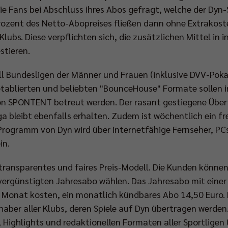
e Fans bei Abschluss ihres Abos gefragt, welche der Dyn-
ozent des Netto-Abopreises fließen dann ohne Extrakoste
lubs. Diese verpflichten sich, die zusätzlichen Mittel in 
stieren.
all Bundesligen der Männer und Frauen (inklusive DVV-Poka
tablierten und beliebten "BounceHouse" Formate sollen i
von SPONTENT betreut werden. Der rasant gestiegene Übe
a bleibt ebenfalls erhalten. Zudem ist wöchentlich ein 
Programm von Dyn wird über internetfähige Fernseher, PCs
in.
 transparentes und faires Preis-Modell. Die Kunden könn
ergünstigten Jahresabo wählen. Das Jahresabo mit einer
 Monat kosten, ein monatlich kündbares Abo 14,50 Euro. 
nhaber aller Klubs, deren Spiele auf Dyn übertragen werd
, Highlights und redaktionellen Formaten aller Sportligen 