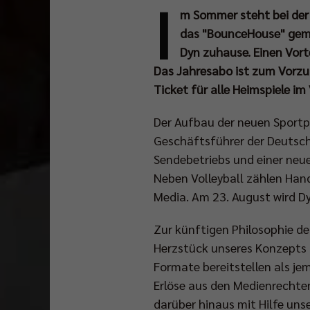
I
m Sommer steht bei der 
das "BounceHouse" geme
Dyn zuhause. Einen Vorte
Das Jahresabo ist zum Vorzug
Ticket für alle Heimspiele im
Der Aufbau der neuen Sportp
Geschäftsführer der Deutsche
Sendebetriebs und einer neu
Neben Volleyball zählen Hand
Media. Am 23. August wird Dy
Zur künftigen Philosophie de
Herzstück unseres Konzepts i
Formate bereitstellen als jem
Erlöse aus den Medienrechten
darüber hinaus mit Hilfe uns