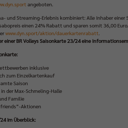
w.dyn.sport
angeboten.
na- und Streaming-Erlebnis kombiniert: Alle Inhaber einer
bopreis einen 24% Rabatt und sparen somit 36,00 Euro. D
ter
www.dyn.sport/aktion/dauerkartenrabatt
.
ber einer BR Volleys Saisonkarte 23/24 eine Informationse
sonkarte:
Wettbewerben inklusive
ich zum Einzelkartenkauf
esamte Saison
in der Max-Schmeling-Halle
und Familie
 friends“-Aktionen
24 im Überblick: