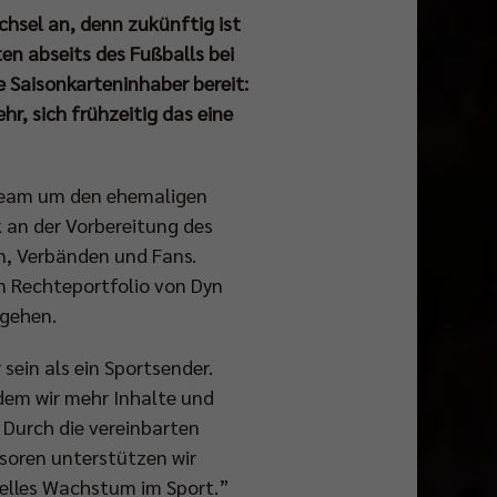
hsel an, denn zukünftig ist
 abseits des Fußballs bei
e Saisonkarteninhaber bereit:
r, sich frühzeitig das eine
 Team um den ehemaligen
k an der Vorbereitung des
n, Verbänden und Fans.
en Rechteportfolio von Dyn
 gehen.
sein als ein Sportsender.
ndem wir mehr Inhalte und
. Durch die vereinbarten
nsoren unterstützen wir
relles Wachstum im Sport.”