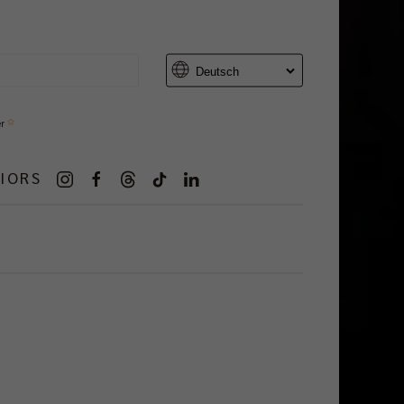
er
IORS