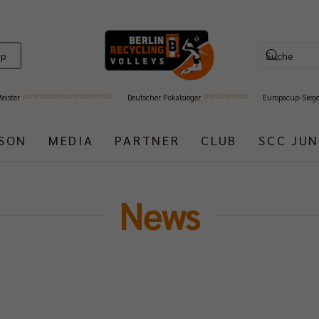
op
Meister
Deutscher Pokalsieger
Europacup-Sieg
ISON
MEDIA
PARTNER
CLUB
SCC JUN
News