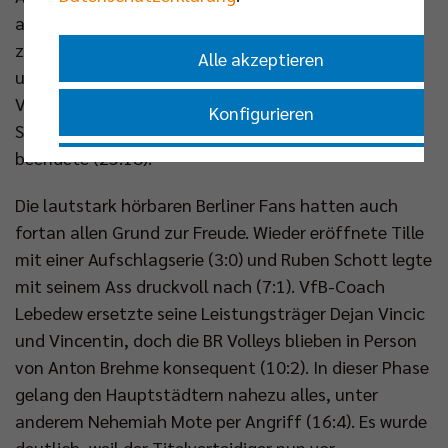
anknüpften (10:5, 16:10). Der Auftaktsatz wurde
zwar immer wieder von Diskussionen am Netz
Alle akzeptieren
unterbrochen, doch die Hauptstädter bauten ihren
Vorsprung davon unbeirrt aus (24:16), bis Michal
Konfigurieren
Superlak per Aufschlagfehler den Durchgang
beendete (25:18).
Nur essenzielle Cookies akzeptieren
Die lautstark hörbaren Berliner Fans hatten auch
Impressum
|
Datenschutzerklärung
fortan allen Grund zur Freude. Wieder eröffnete Tille
mit einer Aufschlagserie (3:0) und Ruben Schott legte
mit seinem Ass druckvoll nach (7:1). VfB-Coach
Lebedew ersetzte seine Leistungsträger Dejan Vincic
und Vincentin, doch die BR Volleys blieben in Person
von Anton Brehme konsequent (10:2). In dieser Phase
gelang den Hauptstädtern nahezu alles, unter
anderem Nehemiah Mote per Angriff (16:4). Es wurde
deutlich, weil der Titelverteidiger nun vor