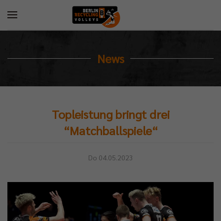
News
Topleistung bringt drei
“Matchballspiele“
Do 04.05.2023