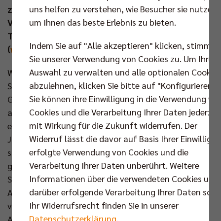
uns helfen zu verstehen, wie Besucher sie nutzen,
zu entscheiden. Mit dem Publikum im
um Ihnen das beste Erlebnis zu bieten.
Volleyballtempel hinter sich wollen die
Titelverteidiger das Aufbäumen des VfB abwehren
Indem Sie auf "Alle akzeptieren" klicken, stimmen
(
www.br-volleys.de/tickets
).
Sie unserer Verwendung von Cookies zu. Um Ihre
Auswahl zu verwalten und alle optionalen Cookie
Während Cheftrainer Cedric Enard auf die gleiche
abzulehnen, klicken Sie bitte auf "Konfigurieren".
Startformation wie vor drei Tagen setzte, nahm sein
Sie können ihre Einwilligung in die Verwendung vo
Gegenüber Mark Lebedew eine Veränderung
Cookies und die Verarbeitung Ihrer Daten jederzei
aufseiten des Rekordmeisters vor (Vojin Cacic
mit Wirkung für die Zukunft widerrufen. Der
ersetzte Tim Peter). Die Berliner erwischten mit
Widerruf lässt die davor auf Basis Ihrer Einwilligu
Johannes Tille am Service einen Blitzstart, weshalb
erfolgte Verwendung von Cookies und die
sich der Gastgeber schnell zur ersten Auszeit
Verarbeitung Ihrer Daten unberührt. Weitere
gezwungen sah (3:0). Im Anschluss holte sich Marek
Informationen über die verwendeten Cookies und
Sotola in spektakulärer Höhe per “Spreadblock“ den
darüber erfolgende Verarbeitung Ihrer Daten sowi
Angriff von Luciano Vicentin. Friedrichshafen war
Ihr Widerrufsrecht finden Sie in unserer
von der Rolle, während die BR Volleys an ihre starke
Datenschutzerklärung
.
Aufschlagleistung aus Match eins nahtlos