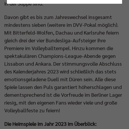
in der Suppe sind.
Nur essenzielle Cookies akzeptieren
Davon gibt es bis zum Jahreswechsel insgesamt
Impressum
|
Datenschutzerklärung
mindestens sieben (weitere im DVV-Pokal möglich).
Mit Bitterfeld-Wolfen, Dachau und Karlsruhe feiern
gleich drei der vier Bundesliga-Aufsteiger ihre
Premiere im Volleyballtempel. Hinzu kommen die
spektakulären Champions-League-Abende gegen
Lissabon und Ankara. Der stimmungsvolle Abschluss
des Kalenderjahres 2023 wird schließlich das stets
emotionsgeladene Duell mit Düren sein. Alle diese
Spiele lassen den Puls garantiert höherschlagen und
dementsprechend ist die Vorfreude im Berliner Lager
riesig, mit den eigenen Fans wieder viele und große
Volleyballfeste zu feiern!
Die Heimspiele im Jahr 2023 im Überblick: