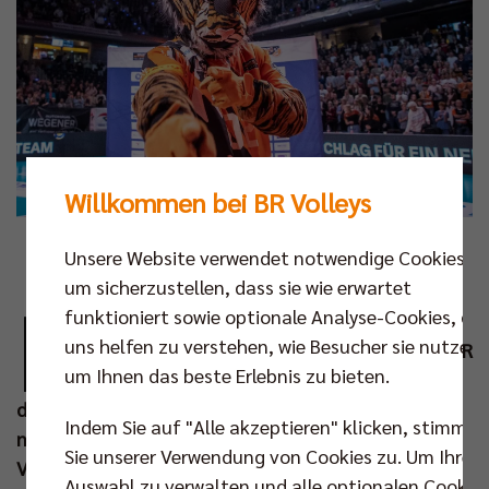
Willkommen bei BR Volleys
Foto: Andreas Gora
Unsere Website verwendet notwendige Cookies,
um sicherzustellen, dass sie wie erwartet
D
funktioniert sowie optionale Analyse-Cookies, die
en großen Heimauftakt am 27. Oktober
uns helfen zu verstehen, wie Besucher sie nutzen,
gegen die Helios Grizzlys Giesen haben die BR
um Ihnen das beste Erlebnis zu bieten.
Volleys Fans längst auf dem Zettel. Doch
das erste Saisondrittel hält bis zum Jahreswechsel
Indem Sie auf "Alle akzeptieren" klicken, stimmen
noch viel mehr stimmungsvolle Heimspiele im
Sie unserer Verwendung von Cookies zu. Um Ihre
Volleyballtempel bereit: Die CEV Champions League,
Auswahl zu verwalten und alle optionalen Cookie