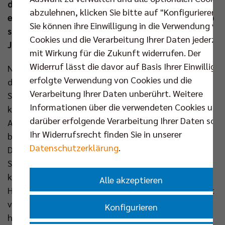
die ersten Auftritte der Liganeulinge und einen
abzulehnen, klicken Sie bitte auf "Konfigurieren".
echten Bundesliga-Klassiker am Tag vor Silvester. Ab
Sie können ihre Einwilligung in die Verwendung vo
sofort sind die Einzelkarten für alle Heimspiele im
Cookies und die Verarbeitung Ihrer Daten jederzei
Jahr 2023 auf
www.br-volleys.de/tickets
erhältlich.
mit Wirkung für die Zukunft widerrufen. Der
Widerruf lässt die davor auf Basis Ihrer Einwilligu
Nun dauert es keinen Monat mehr, bis endlich wieder
erfolgte Verwendung von Cookies und die
der Ball über das 2.43 Meter hohe Netz in der Max-
Verarbeitung Ihrer Daten unberührt. Weitere
Schmeling-Halle fliegt. Die Grizzlys aus Giesen
Informationen über die verwendeten Cookies und
kommen nach Berlin und beginnend mit diesem
darüber erfolgende Verarbeitung Ihrer Daten sowi
Auftaktmatch am Freitagabend um 20.00 Uhr
Ihr Widerrufsrecht finden Sie in unserer
befindet sich das BR Volleys Team im Dauereinsatz.
Datenschutzerklärung
.
Der Schlagabtausch mit den Niedersachsen ist der
Startschuss für vollgepackte Monate bis zu einer
kurzen Weihnachtspause. Zwei Spiele pro Woche hat
Alle akzeptieren
Headcoach Joel Banks fortan mit seiner Mannschaft
vor der Brust, wobei natürlich die Matches vor dem
Konfigurieren
heimischen Publikum stets das sprichwörtliche Salz