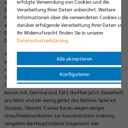
erfolgte Verwendung von Cookies und die
und somit gingen sowohl Satz eins (25:15) als auch
Verarbeitung Ihrer Daten unberührt. Weitere
Satz zwei (25:18) recht ungefährdet an die
Informationen über die verwendeten Cookies und
Hauptstädter. Bevor der erste Durchgang
darüber erfolgende Verarbeitung Ihrer Daten sowi
abgeschlossen war, feierten nach Krick auch Leon
Ihr Widerrufsrecht finden Sie in unserer
Dervisaj und Robert Täht per Doppelwechsel ihr
Datenschutzerklärung
.
Debüt für den Deutschen Meister.
Im dritten Spielabschnitt hielten die Karlsruher, die
Alle akzeptieren
erst fünf Stunden zuvor den TSV Haching München
verdient mit 2:0 (25:19, 25:16) in der (über zwei
Konfigurieren
Gewinnsätze ausgetragenen) Auftaktrunde (Freilos
für die BR Volles) geschlagen hatten, wesentlich
Nur essenzielle Cookies akzeptieren
besser mit. Dervisaj und Täht durften jetzt dauerhaft
ans Netz und ein wenig geriet das Berliner Spiel ins
Impressum
|
Datenschutzerklärung
Stocken. Obwohl Trainer Banks wegen einiger
Unaufmerksamkeiten zur Konzentration mahnte,
vergaben die Hauptstdäter insgesamt vier