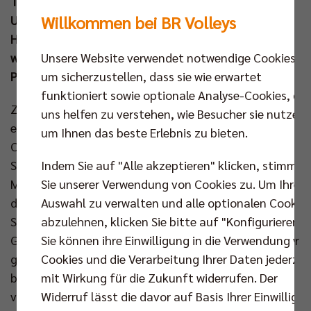
Titelverteidiger nun am Samstag (21. Okt um 17.00
Willkommen bei BR Volleys
Uhr) auf die Helios Grizzlys Giesen. Der Auftritt des
Hauptstadtclubs in der Volksbank-Arena Hildesheim
Unsere Website verwendet notwendige Cookies,
wird gleichzeitig der erste auf der neuen Streaming-
um sicherzustellen, dass sie wie erwartet
Plattform Dyn sein.
funktioniert sowie optionale Analyse-Cookies, die
Zunächst sah es in der Giesener Sporthalle nach
uns helfen zu verstehen, wie Besucher sie nutzen,
einem überzeugenden Match der Berliner aus.
um Ihnen das beste Erlebnis zu bieten.
Cheftrainer Joel Banks brachte Hannes Tille, Ruben
Indem Sie auf "Alle akzeptieren" klicken, stimmen
Schott, Timothée Carle, Tobias Krick, Saso Stalekar,
Sie unserer Verwendung von Cookies zu. Um Ihre
Marek Sotola und Adam Kowalski auf den Court und
Auswahl zu verwalten und alle optionalen Cookie
diese Besetzung kontrollierte die ersten beiden
abzulehnen, klicken Sie bitte auf "Konfigurieren".
Sätze. Vor allem die Blockpräsenz fiel dabei ins Auge.
Sie können ihre Einwilligung in die Verwendung vo
Ganz gleich, ob sich die Blockreihe um den 2.14 Meter
Cookies und die Verarbeitung Ihrer Daten jederzei
großen Stalekar oder den 2.13 Meter großen Krick
mit Wirkung für die Zukunft widerrufen. Der
bildete, die Baden Volleys fanden selten einen Weg
Widerruf lässt die davor auf Basis Ihrer Einwilligu
vorbei. Der Respekt war dem Aufsteiger anzusehen