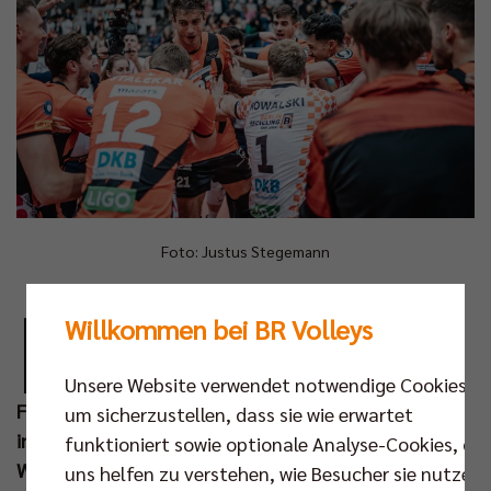
Foto: Justus Stegemann
E
in halbes Jahr, genau genommen 174 Tage,
Willkommen bei BR Volleys
nach dem Gewinn der Deutschen
Meisterschaft 2023 sind die BR Volleys am
Unsere Website verwendet notwendige Cookies,
Freitagabend (27. Okt um 20.00 Uhr) endlich zurück
um sicherzustellen, dass sie wie erwartet
in ihrem Volleyballtempel. Nach dem erfolgreichen
funktioniert sowie optionale Analyse-Cookies, die
Wochenende mit der Titelverteidigung beim Bounce
uns helfen zu verstehen, wie Besucher sie nutzen,