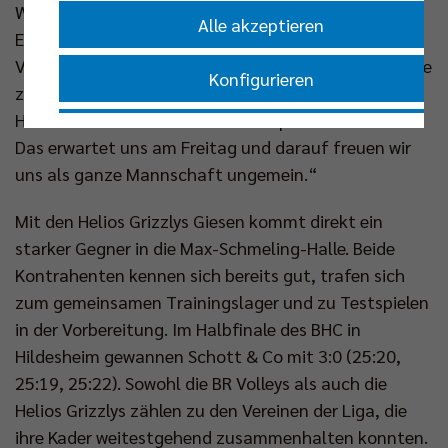
Wochen in Berlin liegen hinter mir und ich habe einen
Alle akzeptieren
Eindruck dafür bekommen, wie viel Arbeit in diesem
Verein investiert wird. Ich mag es in der Trainingshalle
Konfigurieren
zu stehen, aber nichts übertrifft das Gefühl, ein
Heimmatch vor vielen Menschen spielen zu dürfen.
Nur essenzielle Cookies akzeptieren
Das erwartet uns am Freitag und darauf freuen wir
uns als ganze Mannschaft ungemein.“
Impressum
|
Datenschutzerklärung
Mit den Helios Grizzlys Giesen kommt direkt ein
starker Gegner in die Max-Schmeling-Halle. Beide
Kontrahenten kennen sich bereits gut, trafen sich
zum gemeinsamen Trainingslager und zu Testspielen
in der Vorbereitung. Im Halbfinale des BHC in
Hildesheim gewannen Schott & Co mit 3:0 (25:20,
25:19, 25:22). Sowohl die BR Volleys als auch die
Helios Grizzlys zählen zu den Vereinen der Liga, die
ihre Kader weitestgehend zusammenhalten konnten.