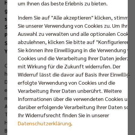
House Cup wartet nun das Bundesliga-Auftaktspiel
um Ihnen das beste Erlebnis zu bieten.
gegen die Helios Grizzlys Giesen. Vor einer
Indem Sie auf "Alle akzeptieren" klicken, stimmen
stimmungsvollen Kulisse wollen Kapitän Ruben
Sie unserer Verwendung von Cookies zu. Um Ihre
Schott und seine Mannschaft den Puls des
Auswahl zu verwalten und alle optionalen Cookie
Publikums in der Arena höherschlagen lassen. Das
abzulehnen, klicken Sie bitte auf "Konfigurieren".
Spiel wird live bei Dyn und for free bei Twitch &
Sie können ihre Einwilligung in die Verwendung vo
YouTube übertragen.
Cookies und die Verarbeitung Ihrer Daten jederzei
Cheftrainer Joel Banks und sein BR Volleys Team
mit Wirkung für die Zukunft widerrufen. Der
haben diesem Tag eine lange Zeit entgegengefiebert.
Widerruf lässt die davor auf Basis Ihrer Einwilligu
Der erste Aufschlag der Saison 23/24 vor dem
erfolgte Verwendung von Cookies und die
eigenen Publikum steht bevor und mit voller Energie
Verarbeitung Ihrer Daten unberührt. Weitere
möchten die Berliner daraus einen erfolgreichen
Informationen über die verwendeten Cookies und
Abend machen. Nicht nur das komplett neue
darüber erfolgende Verarbeitung Ihrer Daten sowi
Trainerteam, auch fünf Spieler feiern morgen ihre
Ihr Widerrufsrecht finden Sie in unserer
Heimpremiere für den Deutschen Meister. Coach
Datenschutzerklärung
.
Banks fasst die Gemütslage in Worte: „Die ersten