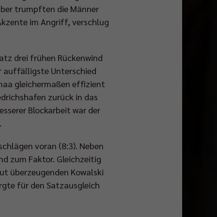
n aber trumpften die Männer
Akzente im Angriff, verschlug
Satz drei frühen Rückenwind
r auffälligste Unterschied
aa gleichermaßen effizient
edrichshafen zurück in das
sserer Blockarbeit war der
.
schlägen voran (8:3). Neben
nd zum Faktor. Gleichzeitig
neut überzeugenden Kowalski
rgte für den Satzausgleich