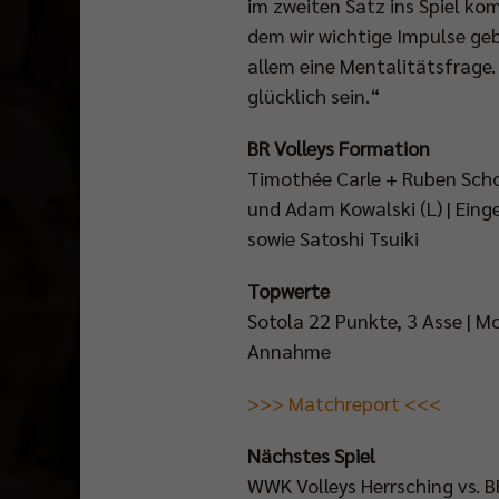
im zweiten Satz ins Spiel k
dem wir wichtige Impulse geb
allem eine Mentalitätsfrage.
glücklich sein.“
BR Volleys Formation
Timothée Carle + Ruben Scho
und Adam Kowalski (L) | Eing
sowie Satoshi Tsuiki
Topwerte
Sotola 22 Punkte, 3 Asse | M
Annahme
>>> Matchreport <<<
Nächstes Spiel
WWK Volleys Herrsching vs. BR