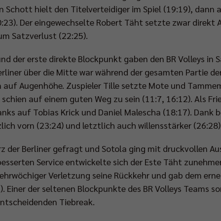
n Schott hielt den Titelverteidiger im Spiel (19:19), dan
23). Der eingewechselte Robert Täht setzte zwar direkt 
um Satzverlust (22:25).
und der erste direkte Blockpunkt gaben den BR Volleys in 
 Berliner über die Mitte war während der gesamten Partie de
 auf Augenhöhe. Zuspieler Tille setzte Mote und Tammem
 schien auf einem guten Weg zu sein (11:7, 16:12). Als Fri
ks auf Tobias Krick und Daniel Malescha (18:17). Dank be
ch vorn (23:24) und letztlich auch willensstärker (26:28)
 der Berliner gefragt und Sotola ging mit druckvollen Au
esserten Service entwickelte sich der Este Täht zunehme
 mehrwöchiger Verletzung seine Rückkehr und gab dem er
. Einer der seltenen Blockpunkte des BR Volleys Teams so
entscheidenden Tiebreak.