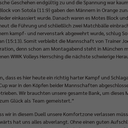
ische Geschehen endgültig zu und die Spannung war kaum n
 Block von Sotola (11:9) gaben den Männern in Orange zunä
ieder einkassiert wurde. Danach waren es Motes Block un
erneut die Führung und schließlich zwei Matchbälle einbra
enern kampf- und nervenstark abgewehrt wurde, schlug So
 an (15:13). Somit verbleibt die Mannschaft von Trainer J
eration, denn schon am Montagabend steht in München mi
enen WWK Volleys Herrsching die nächste schwierige Hera
, dass es hier heute ein richtig harter Kampf und Schla
up war in den Köpfen beider Mannschaften abgeschlossen
etrieben. Wir brauchten unsere gesamte Bank, um dieses 
 zum Glück als Team gemeistert.“
ass wir in diesem Duell unsere Komfortzone verlassen müss
swärts hat uns alles abverlangt. Ohne einen guten Aufsch