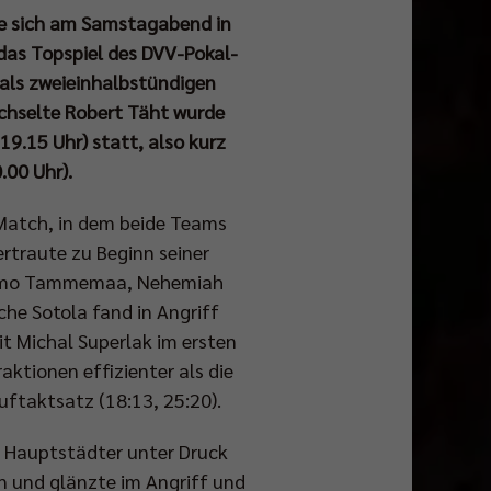
te sich am Samstagabend in
das Topspiel des DVV-Pokal-
r als zweieinhalbstündigen
echselte Robert Täht wurde
9.15 Uhr) statt, also kurz
.00 Uhr).
 Match, in dem beide Teams
ertraute zu Beginn seiner
 Timo Tammemaa, Nehemiah
he Sotola fand in Angriff
it Michal Superlak im ersten
aktionen effizienter als die
ftaktsatz (18:13, 25:20).
e Hauptstädter unter Druck
en und glänzte im Angriff und