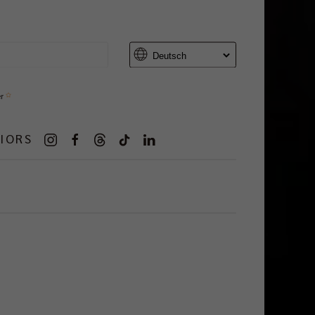
er
IORS