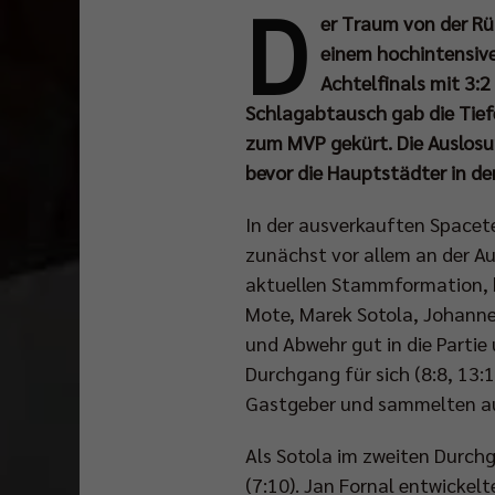
D
er Traum von der R
einem hochintensive
Achtelfinals mit 3:2
Schlagabtausch gab die Tiefe
zum MVP gekürt. Die Auslosu
bevor die Hauptstädter in de
In der ausverkauften Spacet
zunächst vor allem an der Au
aktuellen Stammformation,
Mote, Marek Sotola, Johannes
und Abwehr gut in die Partie
Durchgang für sich (8:8, 13:1
Gastgeber und sammelten auf
Als Sotola im zweiten Durch
(7:10). Jan Fornal entwickelt