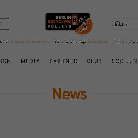
op
Meister
Deutscher Pokalsieger
Europacup-Sieg
ISON
MEDIA
PARTNER
CLUB
SCC JUN
News