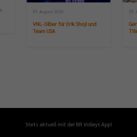
n
03. August 2026
25. 
VNL-Silber für Erik Shoji und
Ger
Team USA
Tit
Stets aktuell mit der BR Volleys App!