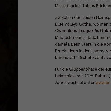
Mittelblocker
Tobias Krick
am
Zwischen den beiden Heimspi
Blue Volleys Gotha, wo man d
Champions-League-Auftak
Max-Schmeling-Halle kommen,
damals. Beim Start in die Kö
Druck, denn in der Hammergr
bärenstark. Deshalb zählt vo
Für die Gruppenphase der eur
Heimspiele mit 20 % Rabatt) e
Jahreswechsel unter
www.br-