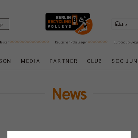
op
Meister
Deutscher Pokalsieger
Europacup-Sieg
ISON
MEDIA
PARTNER
CLUB
SCC JUN
News