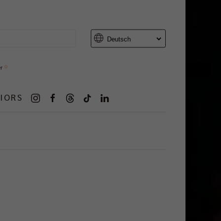
er
IORS