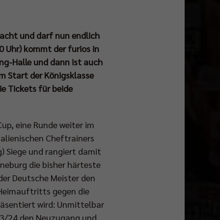
bracht und darf nun endlich
 Uhr) kommt der furios in
ing-Halle und dann ist auch
 Start der Königsklasse
ie Tickets für beide
Cup, eine Runde weiter im
talienischen Cheftrainers
) Siege und rangiert damit
neburg die bisher härteste
 der Deutsche Meister den
eimauftritts gegen die
äsentiert wird: Unmittelbar
23/24 den Neuzugang und