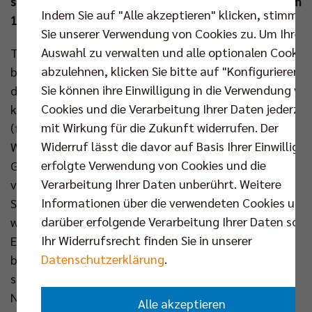
schwierige Pokal-Halbfinale am Mittwoch (06. Dez um
Indem Sie auf "Alle akzeptieren" klicken, stimmen
19.30 Uhr) zuhause gegen die SVG Lüneburg.
Sie unserer Verwendung von Cookies zu. Um Ihre
Auswahl zu verwalten und alle optionalen Cookie
Trainer Joel Banks musste gegen die junge,
abzulehnen, klicken Sie bitte auf "Konfigurieren".
bayerische Mannschaft, die sich am Spieltag durch
Sie können ihre Einwilligung in die Verwendung vo
den Wintereinbruch in Süddeutschland nach Berlin
Cookies und die Verarbeitung Ihrer Daten jederzei
kämpfte, improvisieren. Mit Nehemiah Mote
mit Wirkung für die Zukunft widerrufen. Der
(familiäre Gründe), Timo Tammemaa (leichte
Widerruf lässt die davor auf Basis Ihrer Einwilligu
Wadenprobleme) sowie Tobias Krick (Folgen einer
erfolgte Verwendung von Cookies und die
Gehirnerschütterung) fehlten ihm gleich drei seiner
Verarbeitung Ihrer Daten unberührt. Weitere
vier etatmäßigen Mittelblocker, sodass neben Saso
Informationen über die verwendeten Cookies und
Stalekar Cody Kessel positionsfremd aufgeboten
darüber erfolgende Verarbeitung Ihrer Daten sowi
wurde. Und der US-Amerikaner war direkt mittendrin.
Ihr Widerrufsrecht finden Sie in unserer
Erst wurde sein Block angeschlagen, im Anschluss
Datenschutzerklärung
.
blockte er zum Ausgleich und erzielte wenig später
sogar seinen ersten Punkt per Schnellangriff (4:2).
Nun spielte sich das nächste von insgesamt fünf
Alle akzeptieren