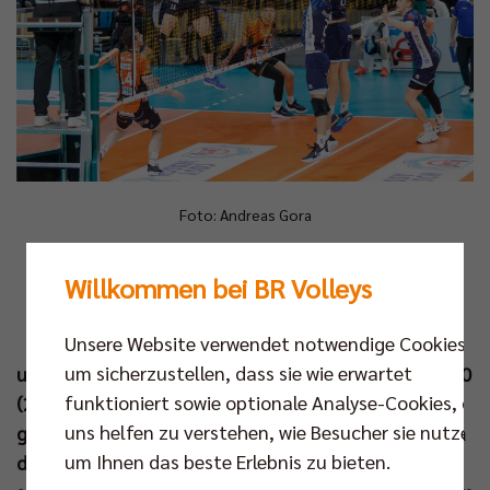
Foto: Andreas Gora
I
Willkommen bei BR Volleys
n ungewöhnlicher Formation feierte das BR
Volleys Team am siebten Bundesliga-Spieltag
Unsere Website verwendet notwendige Cookies,
seinen siebten Sieg. Mit Aushilfsmittelblocker
um sicherzustellen, dass sie wie erwartet
und MVP Cody Kessel gewannen die Hauptstädter 3:0
funktioniert sowie optionale Analyse-Cookies, die
(25:19, 25:16, 25:22) gegen den ASV Dachau. Damit
uns helfen zu verstehen, wie Besucher sie nutzen,
gelang dem Tabellenführer der Volleyball Bundesliga
um Ihnen das beste Erlebnis zu bieten.
die Generalprobe für das ebenso wichtige wie