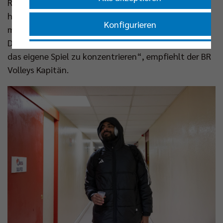
Rapper eine musikalische Karriere macht, bereits
häufig gegenüber. „Earvin ist ein Spieler, mit dem
Konfigurieren
man auf dem Court nicht zu viel interagieren sollte.
Das macht ihn nur besser. Das Klügste ist, sich auf
Nur essenzielle Cookies akzeptieren
das eigene Spiel zu konzentrieren“, empfiehlt der BR
Volleys Kapitän.
Impressum
|
Datenschutzerklärung