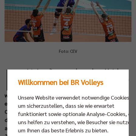
Foto: CEV
E
s ist eines dieser ganz besonderen Matches,
für das wieder Fans aus ganz Deutschland in
Willkommen bei BR Volleys
den Berliner Volleyballtempel strömen
werden. Am Mittwoch (20. Dez um 19.30 Uhr)
Unsere Website verwendet notwendige Cookies,
empfangen die BR Volleys den Tabellenführer der
um sicherzustellen, dass sie wie erwartet
Champions-League-Gruppe C, Halkbank Ankara. Mit
funktioniert sowie optionale Analyse-Cookies, die
dem türkischen Spitzenverein kommen zwei der
uns helfen zu verstehen, wie Besucher sie nutzen,
allergrößten Namen des internationalen Volleyball-
um Ihnen das beste Erlebnis zu bieten.