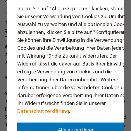
Zirkus in die Max-Schmeling-Halle.
Indem Sie auf "Alle akzeptieren" klicken, stimmen
Er ist ein Mann, der auch über die Grenzen des Sports
Sie unserer Verwendung von Cookies zu. Um Ihre
hinaus Bekanntheit erlangt hat: Earvin N’Gapeth
Auswahl zu verwalten und alle optionalen Cookie
gehört zu den schillerndsten und polarisierendsten
abzulehnen, klicken Sie bitte auf "Konfigurieren".
Figuren des weltweiten Volleyballs. Der mitunter
Sie können ihre Einwilligung in die Verwendung vo
aufreizende Spielstil des 32-jährigen Superstars
Cookies und die Verarbeitung Ihrer Daten jederzei
bringt Entertainment in die Arenen und Würze in die
mit Wirkung für die Zukunft widerrufen. Der
unzähligen Topspiele, die er für seinen Verein und
Widerruf lässt die davor auf Basis Ihrer Einwilligu
seine Nation bestreitet. Mit Frankreich wurde der
erfolgte Verwendung von Cookies und die
Außenangreifer als Führungsspieler im Jahr 2021 in
Verarbeitung Ihrer Daten unberührt. Weitere
Tokio Olympiasieger – gemeinsam mit dem
Informationen über die verwendeten Cookies und
ehemaligen Berliner Nicolas Le Goff. Darüber hinaus
darüber erfolgende Verarbeitung Ihrer Daten sowi
ist N’Gapeth auch Europameister, italienischer sowie
Ihr Widerrufsrecht finden Sie in unserer
französischer Meister und zweimaliger Weltliga-
Datenschutzerklärung
.
Sieger. Sowohl im Klub- als auch Nationaltrikot stand
Ruben Schott dem Mann, der ganz nebenbei noch als
Alle akzeptieren