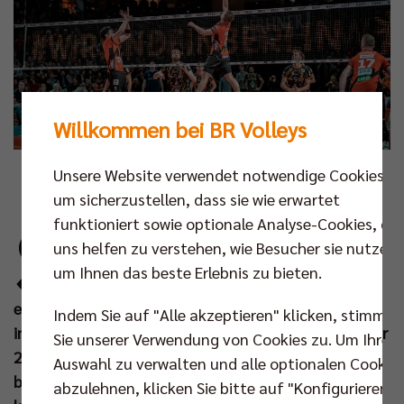
Willkommen bei BR Volleys
Unsere Website verwendet notwendige Cookies,
Foto: Kevin Mattig
um sicherzustellen, dass sie wie erwartet
S
funktioniert sowie optionale Analyse-Cookies, die
o fulminant wie das Jahr 2023 vor mehr als
uns helfen zu verstehen, wie Besucher sie nutzen,
5.000 Zuschauern im Volleyballtempel
um Ihnen das beste Erlebnis zu bieten.
endete, so ungebrochen intensiv und
ereignisreich geht es für die BR Volleys und ihre Fans
Indem Sie auf "Alle akzeptieren" klicken, stimmen
im neuen Jahr weiter. Nahtlos knüpfen sich im Januar
Sie unserer Verwendung von Cookies zu. Um Ihre
2024 die nächsten Heimspielhöhepunkte an –
Auswahl zu verwalten und alle optionalen Cookie
beginnend mit dem Berlin-Brandenburg-Derby am
abzulehnen, klicken Sie bitte auf "Konfigurieren".