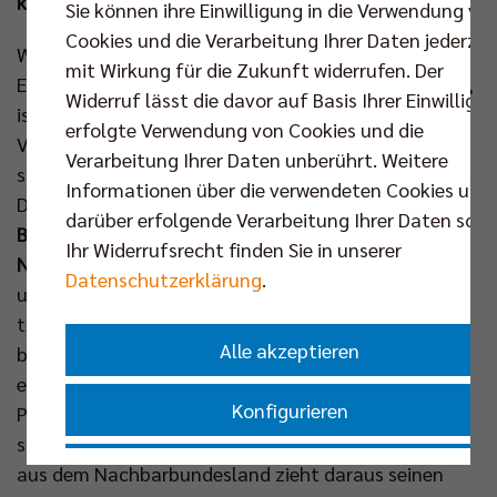
kommenden Freitagabend.
Sie können ihre Einwilligung in die Verwendung vo
Cookies und die Verarbeitung Ihrer Daten jederzei
Während die Handballer der FÜCHSE aufgrund ihrer
mit Wirkung für die Zukunft widerrufen. Der
Europameisterschaft eine kurze Spielpause einlegen,
Widerruf lässt die davor auf Basis Ihrer Einwilligu
ist die Max-Schmeling-Halle im Monat Januar fest in
erfolgte Verwendung von Cookies und die
Volleyball-Hand und entsprechend viele Heimspiele
Verarbeitung Ihrer Daten unberührt. Weitere
stehen in den nächsten Wochen auf dem Programm.
Informationen über die verwendeten Cookies und
Den Anfang macht am
05. Jan um 20.00 Uhr
das
darüber erfolgende Verarbeitung Ihrer Daten sowi
Berlin-Brandenburg-Derby
gegen die
Energiequelle
Ihr Widerrufsrecht finden Sie in unserer
Netzhoppers KW
. Das zu dieser Saison neuformierte
Datenschutzerklärung
.
und blutjunge Gästeteam hat dabei mehrere
talentierte Spieler in seinen Reihen, die das
Alle akzeptieren
berlinweite Nachwuchskonzept der SCC JUNIORS
erfolgreich durchlaufen haben und sich nun auf ihre
Konfigurieren
Premiere im Volleyballtempel freuen. Das stets
stimmungsvolle Duell mit dem befreundeten Verein
Nur essenzielle Cookies akzeptieren
aus dem Nachbarbundesland zieht daraus seinen