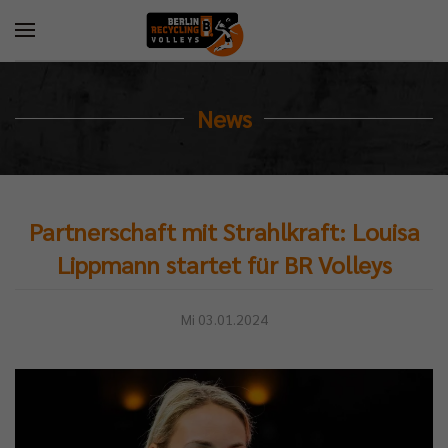
News
Partnerschaft mit Strahlkraft: Louisa
Lippmann startet für BR Volleys
Mi 03.01.2024