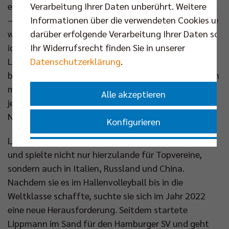
Verarbeitung Ihrer Daten unberührt. Weitere
enorme Popularität im Beach- sowie Hallenvolleyball
Informationen über die verwendeten Cookies und
– und sogar darüber hinaus. Es braucht Leuchttürme
darüber erfolgende Verarbeitung Ihrer Daten sowi
wie sie, um unsere Sportart wachsen zu lassen. Wir
Ihr Widerrufsrecht finden Sie in unserer
identifizieren uns mit ähnlichen Attributen wie
Datenschutzerklärung
.
Louisa, die ein unheimlich ehrgeiziger und zugleich
begeisternder Charakter ist. Deshalb wollten wir gern
mit ihr zusammenarbeiten und haben die Chance
Alle akzeptieren
jetzt ergriffen“, erklärt Geschäftsführer Kaweh
Niroomand.
Konfigurieren
Louisa Lippmann ist mehrfache Deutsche Meisterin
Nur essenzielle Cookies akzeptieren
und spielte nicht nur hierzulande für Topvereine,
sondern auch in Italien, Russland und China.
Impressum
|
Datenschutzerklärung
Nachdem sie es im Hallenvolleyball bis in die
Weltklasse schaffte, suchte sie sich im Jahr 2022
eine neue Herausforderung. Seitdem startete
Lippmann im Sand für den Hamburger SV und geht