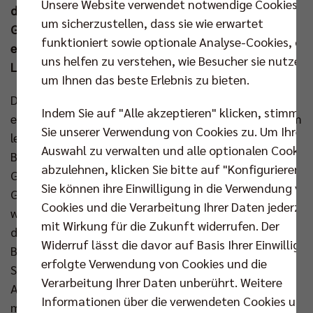
Unsere Website verwendet notwendige Cookies,
den MVP Cody Kessel heben mit diesem Heimsieg im
um sicherzustellen, dass sie wie erwartet
Gepäck am Montag in Richtung Lissabon ab, wo das
funktioniert sowie optionale Analyse-Cookies, die
extrem wichtige Auswärtsmatch in der Champions
uns helfen zu verstehen, wie Besucher sie nutzen,
League bevorsteht.
um Ihnen das beste Erlebnis zu bieten.
Das Match eröffnete Saso Stalekar mit einem ersten
Indem Sie auf "Alle akzeptieren" klicken, stimmen
erfolgreichen Schnellangriff und das BR Volleys Team
Sie unserer Verwendung von Cookies zu. Um Ihre
legte mit Hannes Tille am Service einen echten
Auswahl zu verwalten und alle optionalen Cookie
Blitzstart hin (5:0). Nach einer ersten Auszeit von
abzulehnen, klicken Sie bitte auf "Konfigurieren".
Gästetrainer Kolevich waren auch die Brandenburger
Sie können ihre Einwilligung in die Verwendung vo
Gäste in der Max-Schmeling-Halle angekommen und
Cookies und die Verarbeitung Ihrer Daten jederzei
wehrten sich fortan nach Kräften. Das Schlusslicht
mit Wirkung für die Zukunft widerrufen. Der
der Liga hatte jedoch gegen den Aufschlag und den
Widerruf lässt die davor auf Basis Ihrer Einwilligu
Block des Meisters zwei Sätze lang einen schweren
erfolgte Verwendung von Cookies und die
Stand (11:5, 16:7). Gegen Ende des
Verarbeitung Ihrer Daten unberührt. Weitere
Auftaktdurchgangs begann bei den Berlinern ein
Informationen über die verwendeten Cookies und
munteres Wechselspiel, unter anderem kam Leon