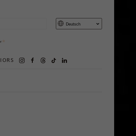
er
IORS