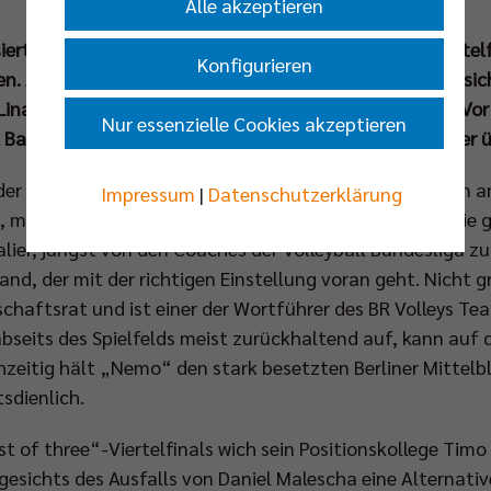
Alle akzeptieren
siert wollen die BR Volleys auch das zweite Playoff-Vierte
Konfigurieren
en. Am Mittwochabend (20. Mrz um 20.00 Uhr) können sich
 Lina-Radke-Halle ihr Ticket für das Halbfinale sichern. V
Nur essenzielle Cookies akzeptieren
 Banks die Prüfung in der ausverkauften Arena mit einer 
jeder Tag, jeder Moment und jedes Spiel – eines nach dem a
Impressum
|
Datenschutzerklärung
“, macht Nehemiah Mote vor dem zweiten Duell der Serie g
ralier, jüngst von den Coaches der Volleyball Bundesliga z
and, der mit der richtigen Einstellung voran geht. Nicht 
schaftsrat und ist einer der Wortführer des BR Volleys Tea
seits des Spielfelds meist zurückhaltend auf, kann auf 
hzeitig hält „Nemo“ den stark besetzten Berliner Mittel
sdienlich.
t of three“-Viertelfinals wich sein Positionskollege Ti
esichts des Ausfalls von Daniel Malescha eine Alternativ