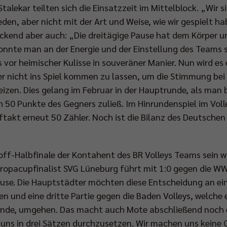
talekar teilten sich die Einsatzzeit im Mittelblock. „Wir 
ieden, aber nicht mit der Art und Weise, wie wir gespielt
lickend aber auch: „Die dreitägige Pause hat dem Körper u
konnte man an der Energie und der Einstellung des Teams s
s vor heimischer Kulisse in souveräner Manier. Nun wird e
r nicht ins Spiel kommen zu lassen, um die Stimmung bei
izen. Dies gelang im Februar in der Hauptrunde, als man 
ch 50 Punkte des Gegners zuließ. Im Hinrundenspiel im Vol
akt erneut 50 Zähler. Noch ist die Bilanz des Deutschen
ff-Halbfinale der Kontahent des BR Volleys Teams sein w
opacupfinalist SVG Lüneburg führt mit 1:0 gegen die WW
use. Die Hauptstädter möchten diese Entscheidung an e
n und eine dritte Partie gegen die Baden Volleys, welch
ünde, umgehen. Das macht auch Mote abschließend noch e
 uns in drei Sätzen durchzusetzen. Wir machen uns keine