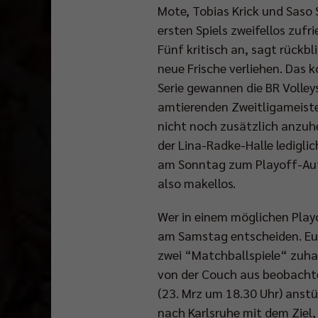
Mote, Tobias Krick und Saso S
ersten Spiels zweifellos zufr
Fünf kritisch an, sagt rückb
neue Frische verliehen. Das 
Serie gewannen die BR Volley
amtierenden Zweitligameiste
nicht noch zusätzlich anzuhe
der Lina-Radke-Halle ledigli
am Sonntag zum Playoff-Auft
also makellos.
Wer in einem möglichen Playo
am Samstag entscheiden. Eur
zwei “Matchballspiele“ zuha
von der Couch aus beobachte
(23. Mrz um 18.30 Uhr) anst
nach Karlsruhe mit dem Ziel,