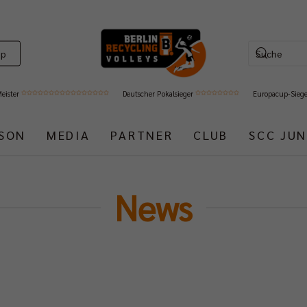
op
Meister
Deutscher Pokalsieger
Europacup-Sieg
ISON
MEDIA
PARTNER
CLUB
SCC JUN
News