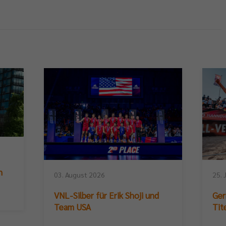
n
03. August 2026
25. 
VNL-Silber für Erik Shoji und
Ger
Team USA
Tit