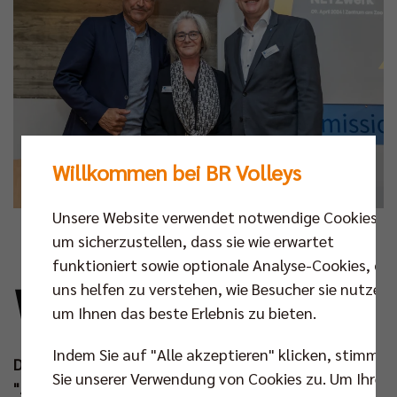
Willkommen bei BR Volleys
Unsere Website verwendet notwendige Cookies,
Fotos: Andreas Gora
um sicherzustellen, dass sie wie erwartet
funktioniert sowie optionale Analyse-Cookies, die
W
uns helfen zu verstehen, wie Besucher sie nutzen,
as lange währt, wird endlich gut. Nach
um Ihnen das beste Erlebnis zu bieten.
mehreren Anläufen konnte der Kreis der
BR Volleys Unterstützer am
Indem Sie auf "Alle akzeptieren" klicken, stimmen
Dienstagabend das bereits im Jahr 2021 eröffnete
Sie unserer Verwendung von Cookies zu. Um Ihre
"Zentrum am Zoo" der Berliner Stadtmission nun