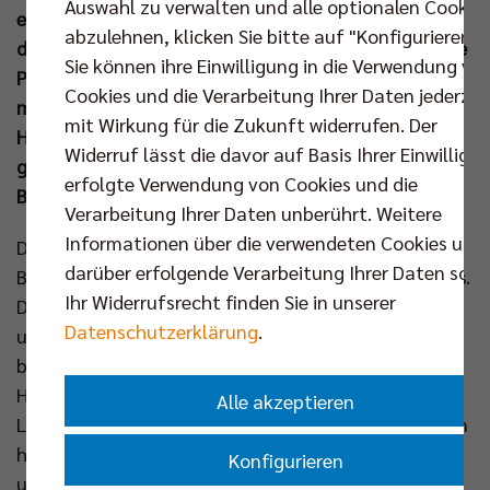
Auswahl zu verwalten und alle optionalen Cookie
endlich kennenlernen. Unter dem S-Bahn-Bogen und
abzulehnen, klicken Sie bitte auf "Konfigurieren".
direkt angrenzend an die Bahnhofsmission, in der die
Sie können ihre Einwilligung in die Verwendung vo
Pokalsiegermannschaft Anfang März tatkräftig
Cookies und die Verarbeitung Ihrer Daten jederzei
mitanpackte, kam das NETZwerk des
mit Wirkung für die Zukunft widerrufen. Der
Hauptstadtclubs zusammen und leistete einen
Widerruf lässt die davor auf Basis Ihrer Einwilligu
großartigen Beitrag für das neueste Vorhaben der
erfolgte Verwendung von Cookies und die
Berliner Stadtmission.
Verarbeitung Ihrer Daten unberührt. Weitere
Informationen über die verwendeten Cookies und
Das "Zentrum am Zoo" der Stadtmission ist eine
darüber erfolgende Verarbeitung Ihrer Daten sowi
Begegnungsstätte innerhalb des Bahnhofsgebäudes.
Ihr Widerrufsrecht finden Sie in unserer
Dessen in drei "B"s (Beraten, Begegnen, Bilden)
Datenschutzerklärung
.
untergliederte Ausrichtung ergänzt die Arbeit der
benachbarten Bahnhofsmission und des
Hygienecenters und bietet dabei ein umfassendes
Alle akzeptieren
Lehr- und Leistungsangebot. Unter anderem stellten
hier am Dienstagabend der Stadtmissionsdirektor
Konfigurieren
und theologische Vorstand, Dr. Christian Ceconi,