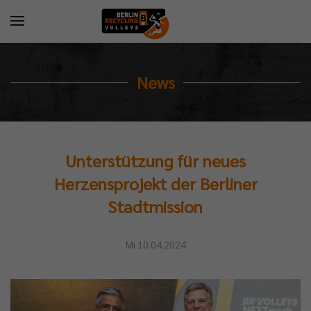
News
Unterstützung für neues
Herzensprojekt der Berliner
Stadtmission
Mi 10.04.2024