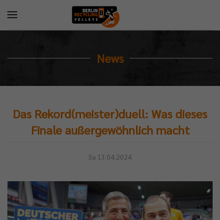
News
Das Rekord(meister)duell: Was dieses
Finale außergewöhnlich macht
Sa 13.04.2024