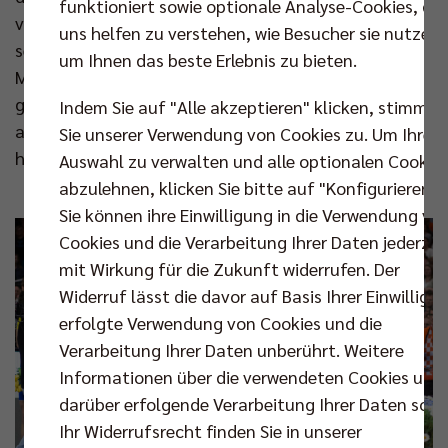
funktioniert sowie optionale Analyse-Cookies, die
verblüfften Dauerrivalen Blumen und eine Auswahl
uns helfen zu verstehen, wie Besucher sie nutzen,
sehr guter Weine. Auf der Anzeigetafel konnte
um Ihnen das beste Erlebnis zu bieten.
Moculescu eine Laudatio auf seine Erfolge lesen. Der
gebürtige Rumäne war nicht nur überrascht, er war
Indem Sie auf "Alle akzeptieren" klicken, stimmen
auch gerührt. „Das war der Türöffner für unsere
Sie unserer Verwendung von Cookies zu. Um Ihre
heutige Freundschaft“, sagt Niroomand.
Auswahl zu verwalten und alle optionalen Cookie
abzulehnen, klicken Sie bitte auf "Konfigurieren".
Sie können ihre Einwilligung in die Verwendung vo
Cookies und die Verarbeitung Ihrer Daten jederzei
mit Wirkung für die Zukunft widerrufen. Der
Widerruf lässt die davor auf Basis Ihrer Einwilligu
erfolgte Verwendung von Cookies und die
Verarbeitung Ihrer Daten unberührt. Weitere
Informationen über die verwendeten Cookies und
darüber erfolgende Verarbeitung Ihrer Daten sowi
Ihr Widerrufsrecht finden Sie in unserer