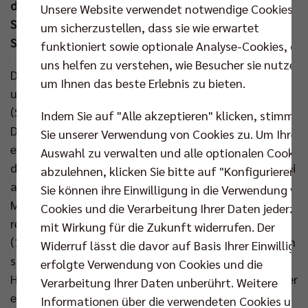
den Ausgleich in der Serie erzielte, kommt es am
Unsere Website verwendet notwendige Cookies,
Sonntag (28. Apr um 16.00 Uhr) in der Max-
um sicherzustellen, dass sie wie erwartet
Schmeling-Halle zum Entscheidungsspiel.
funktioniert sowie optionale Analyse-Cookies, die
uns helfen zu verstehen, wie Besucher sie nutzen,
Das am Samstag erfolgreiche Berliner Team ging in
um Ihnen das beste Erlebnis zu bieten.
unveränderter Formation in der bis auf den letzten
(Steh)Platz gefüllten SPACETECH ARENA zu Werke.
Indem Sie auf "Alle akzeptieren" klicken, stimmen
Den ersten Punktgewinn für die Hauptstädter
Sie unserer Verwendung von Cookies zu. Um Ihre
erarbeitete Nehemiah Mote und knüpfte damit
Auswahl zu verwalten und alle optionalen Cookie
direkt an seine starke Angriffsleistung aus Finale drei
abzulehnen, klicken Sie bitte auf "Konfigurieren".
an. Nach gutem Start stoppte der Häfler Block um
Sie können ihre Einwilligung in die Verwendung vo
Masso zweimal Ruben Schott (8:9), aber Mote
Cookies und die Verarbeitung Ihrer Daten jederzei
revanchierte sich für seinen Kapitän beim Kubaner
mit Wirkung für die Zukunft widerrufen. Der
(10:9). Auch Marek Sotola und Timothée Carle griffen
Widerruf lässt die davor auf Basis Ihrer Einwilligu
sich die VfB-Angreifer am Netz (14:13). Doch die
erfolgte Verwendung von Cookies und die
Hausherren fanden in Person von Fornal immer wieder
Verarbeitung Ihrer Daten unberührt. Weitere
eine gute Lösung (17:19). Danach blieb das
Informationen über die verwendeten Cookies und