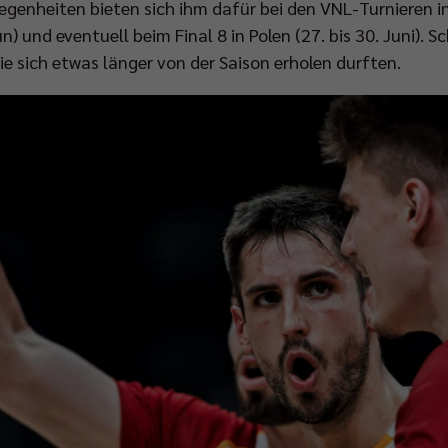
egenheiten bieten sich ihm dafür bei den VNL-Turnieren in 
un) und eventuell beim Final 8 in Polen (27. bis 30. Juni).
 die sich etwas länger von der Saison erholen durften.