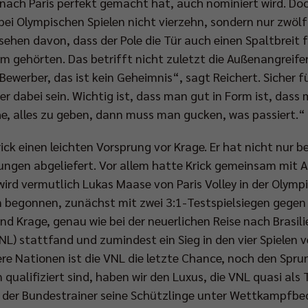
nach Paris perfekt gemacht hat, auch nominiert wird. Doc
 bei Olympischen Spielen nicht vierzehn, sondern nur zwölf
hen davon, dass der Pole die Tür auch einen Spaltbreit für
m gehörten. Das betrifft nicht zuletzt die Außenangreife
 Bewerber, das ist kein Geheimnis“, sagt Reichert. Sicher f
ier dabei sein. Wichtig ist, dass man gut in Form ist, das
he, alles zu geben, dann muss man gucken, was passiert.“
ick einen leichten Vorsprung vor Krage. Er hat nicht nur b
ungen abgeliefert. Vor allem hatte Krick gemeinsam mit A
wird vermutlich Lukas Maase von Paris Volley in der Olymp
 begonnen, zunächst mit zwei 3:1-Testspielsiegen gegen 
d Krage, genau wie bei der neuerlichen Reise nach Brasilie
NL) stattfand und zumindest ein Sieg in den vier Spielen 
dere Nationen ist die VNL die letzte Chance, noch den Spru
n qualifiziert sind, haben wir den Luxus, die VNL quasi al
will der Bundestrainer seine Schützlinge unter Wettkampf