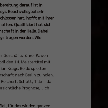
rbereitung darauf ist in
leys. Beachvolleyballerin
hlossen hat, hofft mit ihrer
ffen. Qualifiziert hat sich
schaft in der Halle. Dabei
eys tragen werden. Wie
leys Geschäftsführer Kaweh
ril den 14. Meistertitel mit
ian Krage. Beide spielten
rschaft nach Berlin zu holen.
Reichert, Schott, Tille – da
ersichtliche Prognose, „ich
Ziel, für das wir den ganzen