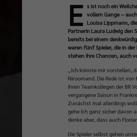
E
s ist noch ein Weilch
vollem Gange – auch i
Louisa Lippmann, die
Partnerin Laura Ludwig den S
bereits bei einem denkwürdig
waren fünf Spieler, die in d
stehen ihre Chancen, auch vo
„Ich könnte mir vorstellen, 
Niroomand. Die Rede ist von R
ihren Teamkollegen der BR Vo
vergangene Saison in Frankre
Zunächst mal allerdings wolle
gehe ich ganz sicher davon a
denke aber, dass auch Floria
Die Spieler selbst gehen unter