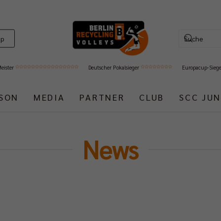
op
Meister
Deutscher Pokalsieger
Europacup-Sieg
ISON
MEDIA
PARTNER
CLUB
SCC JUN
News