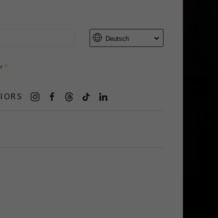
er
IORS