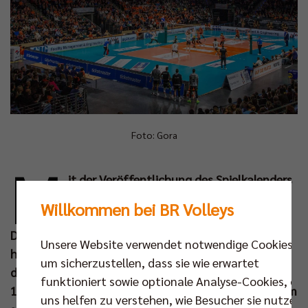
Foto: Gora
M
it der Veröffentlichung des Spielkalenders
durch die Volleyball Bundesliga am
Willkommen bei BR Volleys
heutigen 01. Juli können die Fans in ganz
Deutschland für die kommende Saison planen und
Unsere Website verwendet notwendige Cookies,
haben Anlass zur Freude, denn das Spieljahr beginnt
um sicherzustellen, dass sie wie erwartet
diesmal schon Mitte September. Nach dem
funktioniert sowie optionale Analyse-Cookies, die
1KOMMA5° Ligacup vom 13. bis 15. Sep in Hildesheim
uns helfen zu verstehen, wie Besucher sie nutzen,