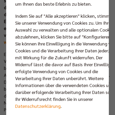
starten die BR Volleys mit einem Heimauftritt gegen
um Ihnen das beste Erlebnis zu bieten.
die Helios Grizzlys Giesen am 21. Sep um 18.00 Uhr in
die Bundesliga. Ab dem 01. August werden die
Indem Sie auf "Alle akzeptieren" klicken, stimmen
Einzelkarten für das große Heimauftaktmatch
Sie unserer Verwendung von Cookies zu. Um Ihre
erhältlich sein. Bis zu diesem Tag hat man noch die
Auswahl zu verwalten und alle optionalen Cookie
volle Auswahl an Plätzen für eine Saisonkarte:
abzulehnen, klicken Sie bitte auf "Konfigurieren".
www.br-volleys.de/tickets
Sie können ihre Einwilligung in die Verwendung vo
Cookies und die Verarbeitung Ihrer Daten jederzei
Erneut beginnt die Saison im Berliner
mit Wirkung für die Zukunft widerrufen. Der
Volleyballtempel mit einem echten Topspiel. Wie
Widerruf lässt die davor auf Basis Ihrer Einwilligu
bereits im Vorjahr sind die Helios Grizzlys Giesen der
erfolgte Verwendung von Cookies und die
Auftaktgegner des amtierenden Deutschen Meisters.
Verarbeitung Ihrer Daten unberührt. Weitere
Das 3:1 zum Start in die vergangene Spielzeit war ein
Informationen über die verwendeten Cookies und
begeisternder Schlagabtausch, der letztlich nur
darüber erfolgende Verarbeitung Ihrer Daten sowi
denkbar knapp an die Hausherren ging. Nachdem die
Ihr Widerrufsrecht finden Sie in unserer
Niedersachsen sich sowohl ins DVV-Pokal- als auch
Datenschutzerklärung
.
Playoff-Halbfinale spielten, bleiben die Giesener