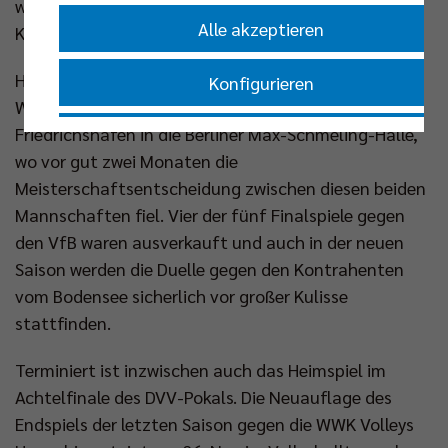
weiterhin einer der am stärksten einzuschätzenden
Alle akzeptieren
Konkurrenten in der nationalen Liga.
Hochkarätig ist auch das nächste Heimspiel drei
Konfigurieren
Wochen später. Am 12. Okt kommt der VfB
Friedrichshafen in die Berliner Max-Schmeling-Halle,
Nur essenzielle Cookies akzeptieren
wo vor gut zwei Monaten die
Meisterschaftsentscheidung zwischen diesen beiden
Impressum
|
Datenschutzerklärung
Mannschaften fiel. Vier der fünf Finalspiele gegen
den VfB waren ausverkauft und auch in der neuen
Saison werden die Duelle gegen den Kontrahenten
vom Bodensee sicherlich vor großer Kulisse
stattfinden.
Terminiert ist inzwischen auch das Heimspiel im
Achtelfinale des DVV-Pokals. Die Neuauflage des
Endspiels der letzten Saison gegen die WWK Volleys