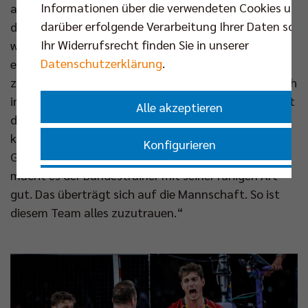
Informationen über die verwendeten Cookies und
auch Kaweh Niroomand vor Ort und ist optimistisch,
darüber erfolgende Verarbeitung Ihrer Daten sowi
dass die Reise für Tille & Co über die Gruppe hinaus
Ihr Widerrufsrecht finden Sie in unserer
weitergehen kann: „Unsere Mannschaft profitiert
Datenschutzerklärung
.
extrem von ihrer Ausgeglichenheit und den
zahlreichen Wechseloptionen. Georg Grozer, der noch
immer Weltklasse ist, einmal ausgenommen, verfügt
Alle akzeptieren
das Team über elf Spieler auf selbem Niveau. Jeder
kann etwas zum Erfolg beitragen und man hat das
Konfigurieren
Gefühl, jeder gönnt es dem anderen auch. Dazu
macht es der Bundestrainer mit seiner ruhigen Art
Nur essenzielle Cookies akzeptieren
gut. Das überträgt sich auf die Mannschaft. So ist
diesem Team alles zuzutrauen.“
Impressum
|
Datenschutzerklärung