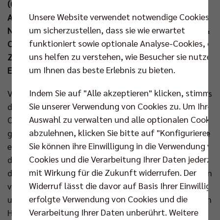
(02. Aug um 9.00 Uhr) das letzte Gruppenspiel gegen
Unsere Website verwendet notwendige Cookies,
Argentinien. BR Volleys Geschäftsführer Kaweh
um sicherzustellen, dass sie wie erwartet
Niroomand verfolgte den Auftritt von Hannes Tille &
funktioniert sowie optionale Analyse-Cookies, die
Co gegen die US-Boys live in der mehr als 10.000
uns helfen zu verstehen, wie Besucher sie nutzen,
Zuschauer fassenden Arena und glaubt an den
um Ihnen das beste Erlebnis zu bieten.
Einzug ins Viertelfinale.
Indem Sie auf "Alle akzeptieren" klicken, stimmen
Viele deutsche Anhänger und bekannte Gesichter aus
Sie unserer Verwendung von Cookies zu. Um Ihre
der Volleyball Bundesliga sahen am Dienstag live vor
Auswahl zu verwalten und alle optionalen Cookie
Ort die spannende Aufholjagd der DVV-Auswahl
abzulehnen, klicken Sie bitte auf "Konfigurieren".
gegen die USA. Trotz der Leistungssteigerung reichte
Sie können ihre Einwilligung in die Verwendung vo
es – anders als drei Tage zuvor gegen Japan –
Cookies und die Verarbeitung Ihrer Daten jederzei
diesmal nicht ganz zum Sieg. Dennoch begeisterte
mit Wirkung für die Zukunft widerrufen. Der
das Team von Bundestrainer Michal Winiarski mit den
Widerruf lässt die davor auf Basis Ihrer Einwilligu
vier BR Volleys Akteuren im Kader ein weiteres Mal
erfolgte Verwendung von Cookies und die
und hat beim olympischen Turnier alles in der eigenen
Verarbeitung Ihrer Daten unberührt. Weitere
Hand. Das Comeback gegen die US-Amerikaner sah