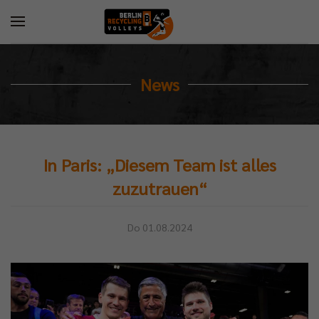
News
In Paris: „Diesem Team ist alles
zuzutrauen“
Do 01.08.2024