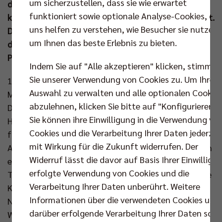
um sicherzustellen, dass sie wie erwartet
diese Olympischen Spiele auf dem 6. Platz ab und
funktioniert sowie optionale Analyse-Cookies, die
kletterte dadurch in der Weltrangliste auf Rang acht.
uns helfen zu verstehen, wie Besucher sie nutzen,
Deutschland ist zurück in der Weltspitze und aus
um Ihnen das beste Erlebnis zu bieten.
diesem Momentum kann für die Zukunft etwas
Positives entstehen.
Indem Sie auf "Alle akzeptieren" klicken, stimmen
Sie unserer Verwendung von Cookies zu. Um Ihre
10.600 Volleyballfans sahen am frühen
Auswahl zu verwalten und alle optionalen Cookie
Montagabend ein fesselndes Match zwischen
abzulehnen, klicken Sie bitte auf "Konfigurieren".
Deutschland und Frankreich, an dessen Ende die
Sie können ihre Einwilligung in die Verwendung vo
Heimfans einen knappen 15:13-Tiebreak-Erfolg
Cookies und die Verarbeitung Ihrer Daten jederzei
frenetisch feierten. Mittendrin die vier Berliner
mit Wirkung für die Zukunft widerrufen. Der
Akteure: Moritz Reichert machte über weite Strecken
Widerruf lässt die davor auf Basis Ihrer Einwilligu
ein bärenstarkes Spiel, Johannes Tille versuchte im
erfolgte Verwendung von Cookies und die
Tiebreak die Kohlen aus dem Feuer zu holen, die Rote
Verarbeitung Ihrer Daten unberührt. Weitere
Karte für Tobias Krick war der Gesprächsstoff im
Informationen über die verwendeten Cookies und
Nachgang und auch Ruben Schott konnte seinen
darüber erfolgende Verarbeitung Ihrer Daten sowi
Wert für die Mannschaft immer wieder