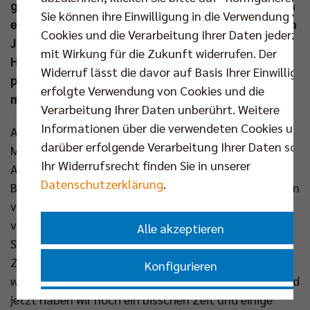
gesprungen ist, kommen für Tille die Testspiele nach
Sie können ihre Einwilligung in die Verwendung vo
einem Infekt noch zu früh. Deshalb verzichtet Coach
Cookies und die Verarbeitung Ihrer Daten jederzei
Joel Banks auch auf seinen Zuspieler, wenn die
mit Wirkung für die Zukunft widerrufen. Der
Hauptstädter sich heute und morgen mit dem
Widerruf lässt die davor auf Basis Ihrer Einwilligu
polnischen Topteam Aluron CMC Warta Zawiercie
erfolgte Verwendung von Cookies und die
messen.
Verarbeitung Ihrer Daten unberührt. Weitere
Informationen über die verwendeten Cookies und
Als die BR Volleys die Helios Grizzlys Giesen am
darüber erfolgende Verarbeitung Ihrer Daten sowi
Mittwoch zu einem intensiven Testmatch luden, war
Ihr Widerrufsrecht finden Sie in unserer
Außenangreifer Moritz Reichert sofort mittendrin.
Datenschutzerklärung
.
Beim 2:2 (25:20, 20:25, 25:23, 21:25 – die Distanz von
vier Sätzen wurde vor dem Duell von beiden Trainern
vereinbart) spielte der frühere Berliner Kapitän drei
Alle akzeptieren
Sätze. „Nach dem intensiven Sommer war die freie
Zeit noch einmal wichtig. Ich musste aber erstmal
Konfigurieren
wieder reinkommen. Es waren gute Ansätze dabei und
jetzt haben wir noch ein bisschen Zeit und einige
Nur essenzielle Cookies akzeptieren