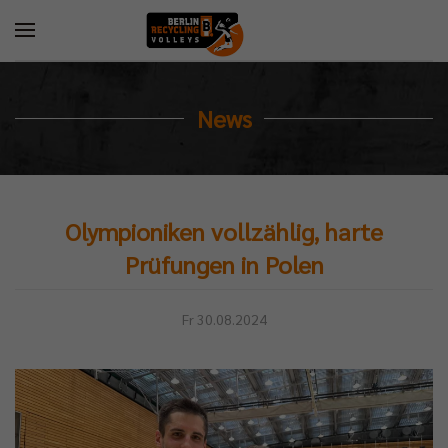
News
Olympioniken vollzählig, harte
Prüfungen in Polen
Fr 30.08.2024