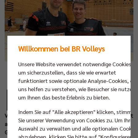
Willkommen bei BR Volleys
Unsere Website verwendet notwendige Cookies,
Foto: BR Volleys
um sicherzustellen, dass sie wie erwartet
funktioniert sowie optionale Analyse-Cookies, die
M
uns helfen zu verstehen, wie Besucher sie nutzen,
it Moritz Reichert und Johannes Tille sind
um Ihnen das beste Erlebnis zu bieten.
auch die letzten zwei der vier Berliner
Olympioniken in dieser Woche zum BR
Indem Sie auf "Alle akzeptieren" klicken, stimmen
Volleys Team gestoßen. Während Rückkehrer Reichert
Sie unserer Verwendung von Cookies zu. Um Ihre
am Mittwoch im Testspiel gegen die Helios Grizzlys
Auswahl zu verwalten und alle optionalen Cookie
Giesen (2:2) direkt ins sprichwörtliche kalte Wasser
abzulehnen, klicken Sie bitte auf "Konfigurieren".