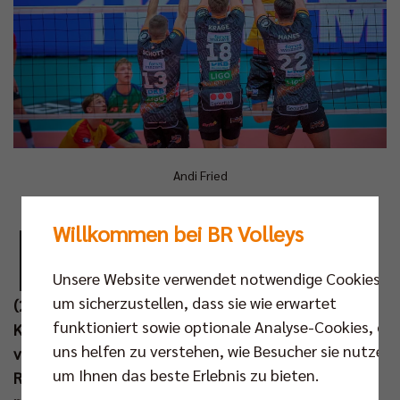
Andi Fried
P
Willkommen bei BR Volleys
flichtspielauftakt nach Maß: Zum Start in
den 1KOMMA5° Ligacup siegten die Berlin
Unsere Website verwendet notwendige Cookies,
Recycling Volleys überaus deutlich mit 3:0
um sicherzustellen, dass sie wie erwartet
(25:8, 25:11,25:18) gegen die Baden Volleys SSC
funktioniert sowie optionale Analyse-Cookies, die
Karlsruhe. Dabei begeisterten beim Titelverteidiger
uns helfen zu verstehen, wie Besucher sie nutzen,
vor allem die Neuzugänge Jake Hanes, Moritz
um Ihnen das beste Erlebnis zu bieten.
Reichert, Florian Krage und Simon Plaskie. Am