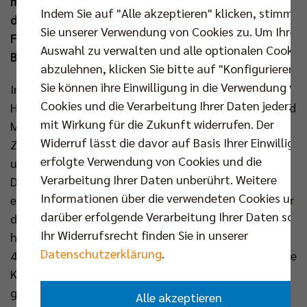
morgigen Samstag (14. Sep um 17.00 Uhr) kämpfen
Indem Sie auf "Alle akzeptieren" klicken, stimmen
die Hauptstädter gegen die SVG Lüneburg um den
Sie unserer Verwendung von Cookies zu. Um Ihre
Finaleinzug beim Turnierformat mit allen zwölf
Auswahl zu verwalten und alle optionalen Cookie
Bundesligisten.
abzulehnen, klicken Sie bitte auf "Konfigurieren".
Sie können ihre Einwilligung in die Verwendung vo
Im ersten Pflichtspiel der Saison setzte BR Volleys
Cookies und die Verarbeitung Ihrer Daten jederzei
Headcoach Joel Banks auf Kapitän Ruben Schott und
mit Wirkung für die Zukunft widerrufen. Der
Moritz Reichert im Außenangriff, Johannes Tille im
Widerruf lässt die davor auf Basis Ihrer Einwilligu
Zuspiel, Jake Hanes im Diagonalangriff, Tobias Krick
erfolgte Verwendung von Cookies und die
und Florian Krage im Mittelblock sowie Libero Kyle
Verarbeitung Ihrer Daten unberührt. Weitere
Dagostino. Rückkehrer Reichert erzielte sofort den
Informationen über die verwendeten Cookies und
ersten Punkt für den Titelverteidiger und ein weiterer
darüber erfolgende Verarbeitung Ihrer Daten sowi
deutscher Nationalspieler fügte sich ebenso
Ihr Widerrufsrecht finden Sie in unserer
hervorragend ein. Mittelblocker Krage punktete zum
Datenschutzerklärung
.
4:2 und startete danach eine Aufschlagserie (7:2). Die
Karlsruher, vier Stunden zuvor mit 2:0 (25:23, 25:19)
gegen den ASV Dachau erfolgreich, konnten dem
Alle akzeptieren