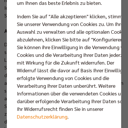
um Ihnen das beste Erlebnis zu bieten.
Ich denke, dadurch sind wir 110 Prozent bereit, diese
Saison noch mehr reinzuwerfen.“
Indem Sie auf "Alle akzeptieren" klicken, stimmen
Sie unserer Verwendung von Cookies zu. Um Ihre
ASV Dachau
Auswahl zu verwalten und alle optionalen Cookie
abzulehnen, klicken Sie bitte auf "Konfigurieren".
Den Start in die Saison hatte sich der ASV Dachau
Sie können ihre Einwilligung in die Verwendung vo
sicherlich anders vorgestellt. Beim 1KOMMA5°
Cookies und die Verarbeitung Ihrer Daten jederzei
Ligacup war für das Team von Trainer Patrick
mit Wirkung für die Zukunft widerrufen. Der
Steuerwald nichts zu holen, außer Erkenntnissen für
Widerruf lässt die davor auf Basis Ihrer Einwilligu
die nächsten Trainingseinheiten. „Das Basislevel,
erfolgte Verwendung von Cookies und die
also das schlechteste Spiel, weiter nach oben bringen
Verarbeitung Ihrer Daten unberührt. Weitere
sowie an Konstanz in Aufschlag und Annahme zu
Informationen über die verwendeten Cookies und
arbeiten, bleibt unsere Herausforderung“, sagt
darüber erfolgende Verarbeitung Ihrer Daten sowi
Steuerwald, der sein Team im Großen und Ganzen
Ihr Widerrufsrecht finden Sie in unserer
zusammenhalten konnte. „Das bedeutet aber auch,
Datenschutzerklärung
.
dass wir nach wie vor viele „Nichtprofis“ im Kader