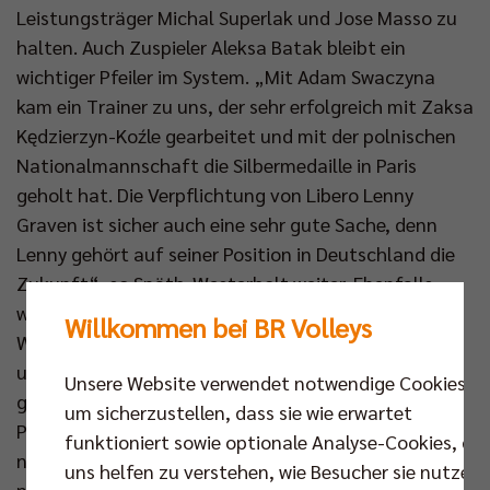
Leistungsträger Michal Superlak und Jose Masso zu
halten. Auch Zuspieler Aleksa Batak bleibt ein
wichtiger Pfeiler im System. „Mit Adam Swaczyna
kam ein Trainer zu uns, der sehr erfolgreich mit Zaksa
Kędzierzyn-Koźle gearbeitet und mit der polnischen
Nationalmannschaft die Silbermedaille in Paris
geholt hat. Die Verpflichtung von Libero Lenny
Graven ist sicher auch eine sehr gute Sache, denn
Lenny gehört auf seiner Position in Deutschland die
Zukunft“, so Späth-Westerholt weiter. Ebenfalls
weiter mit an Bord ist Marcus Böhme, laut Späth-
Willkommen bei BR Volleys
Westerholt ein Musterprofi hinsichtlich Einstellung
und körperlicher Fitness. Böhme ist ein Kämpfer und
Unsere Website verwendet notwendige Cookies,
glaubt an den großen Erfolg: „Das knapp verlorene
um sicherzustellen, dass sie wie erwartet
Playoff-Finale gegen Berlin ist sicher etwas, was wir
funktioniert sowie optionale Analyse-Cookies, die
nicht so schnell vergessen werden. Wir waren ganz
uns helfen zu verstehen, wie Besucher sie nutzen,
nah dran, den Titel nach Friedrichshafen zu holen.