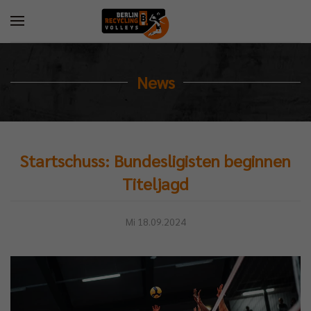
News
Startschuss: Bundesligisten beginnen
Titeljagd
Mi 18.09.2024