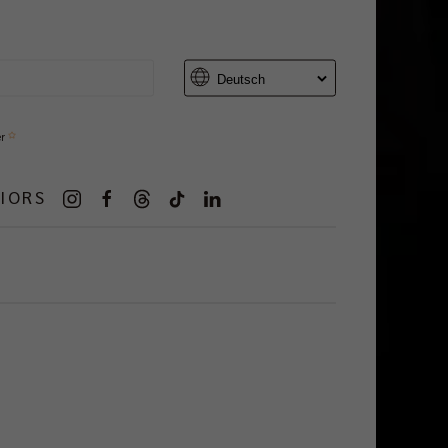
er
IORS