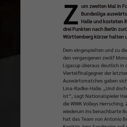
Z
um zweiten Mal in Fo
Bundesliga auswärts 
Halle und kosteten ih
drei Punkten nach Berlin zu
Württemberg kürzer halten u
Dem eingespielten und zu die
den vergangenen zwölf Mona
Ligacup überaus deutlich in 
Viertelfinalgegner der letzte
Auswärtsmatches gaben sich d
Lina-Radke-Halle. „Und doch 
ist“, sagt Nationalspieler Ha
die WWK Volleys Herrsching. 
wiederum ins benachbarte Bu
hat das Team von Antonio Bon
Kapitän Jens Sandmeier auf 