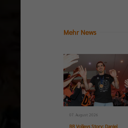
Mehr News
07. August 2026
BR Volleys Story: Daniel