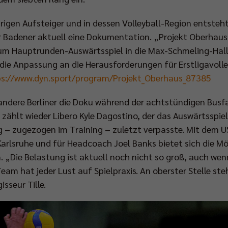
igen Aufsteiger und in dessen Volleyball-Region entsteht,
r Badener aktuell eine Dokumentation. „Projekt Oberhaus
m Hauptrunden-Auswärtsspiel in die Max-Schmeling-Halle 
die Anpassung an die Herausforderungen für Erstligavolley
ps://www.dyn.sport/program/Projekt_Oberhaus_87385
r andere Berliner die Doku während der achtstündigen Busf
 zählt wieder Libero Kyle Dagostino, der das Auswärtsspie
 – zugezogen im Training – zuletzt verpasste. Mit dem U
Karlsruhe und für Headcoach Joel Banks bietet sich die Mög
 „Die Belastung ist aktuell noch nicht so groß, auch wenn 
Team hat jeder Lust auf Spielpraxis. An oberster Stelle ste
sseur Tille.