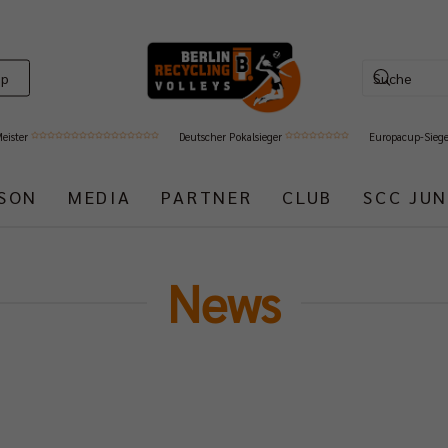
op
Meister
Deutscher Pokalsieger
Europacup-Sieg
ISON
MEDIA
PARTNER
CLUB
SCC JUN
News