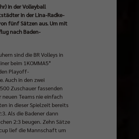
) in der Volleyball
städter in der Lina-Radke-
z von fünf Sätzen aus. Um mit
sflug nach Baden-
hern sind die BR Volleys in
rliner beim 1KOMMA5°
den Playoff-
e. Auch in den zwei
 1.500 Zuschauer fassenden
er neuen Teams nie einfach
n in dieser Spielzeit bereits
:3. Als die Badener dann
nchen 2:3 beugen. Zehn Sätze
acup lief die Mannschaft um