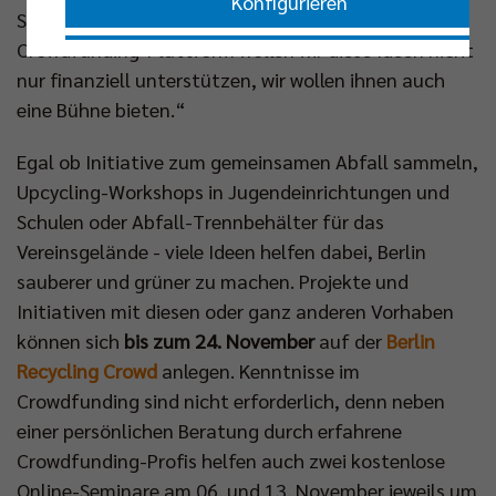
Konfigurieren
Stück näherkommen. Mit der Aktion auf unserer
Crowdfunding-Plattform wollen wir diese Ideen nicht
Nur essenzielle Cookies akzeptieren
nur finanziell unterstützen, wir wollen ihnen auch
eine Bühne bieten.“
Impressum
|
Datenschutzerklärung
Egal ob Initiative zum gemeinsamen Abfall sammeln,
Upcycling-Workshops in Jugendeinrichtungen und
Schulen oder Abfall-Trennbehälter für das
Vereinsgelände - viele Ideen helfen dabei, Berlin
sauberer und grüner zu machen. Projekte und
Initiativen mit diesen oder ganz anderen Vorhaben
können sich
bis zum 24. November
auf der
Berlin
Recycling Crowd
anlegen. Kenntnisse im
Crowdfunding sind nicht erforderlich, denn neben
einer persönlichen Beratung durch erfahrene
Crowdfunding-Profis helfen auch zwei kostenlose
Online-Seminare am 06. und 13. November jeweils um