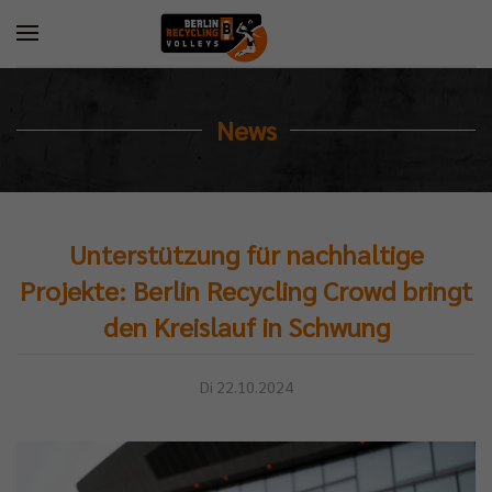
News
Unterstützung für nachhaltige
Projekte: Berlin Recycling Crowd bringt
den Kreislauf in Schwung
Di 22.10.2024