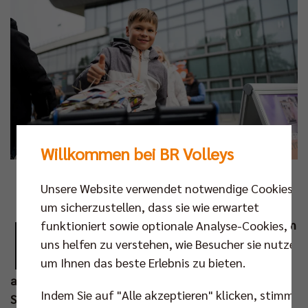
Willkommen bei BR Volleys
Foto: citypress/Eden
Unsere Website verwendet notwendige Cookies,
um sicherzustellen, dass sie wie erwartet
D
ie BR Volleys und Berlin Recycling möchten in
funktioniert sowie optionale Analyse-Cookies, die
diesem Herbst mit verschiedenen Aktionen
uns helfen zu verstehen, wie Besucher sie nutzen,
auf das Thema Kreislaufwirtschaft
um Ihnen das beste Erlebnis zu bieten.
aufmerksam machen. Zuletzt gab es bereits beim
Indem Sie auf "Alle akzeptieren" klicken, stimmen
Spitzenspiel gegen den VfB Friedrichshafen am 12.