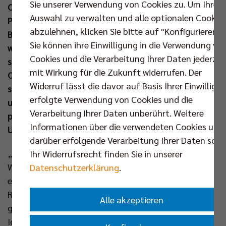
Sie unserer Verwendung von Cookies zu. Um Ihre
Okt beispielsweise die Neuauflage der
Auswahl zu verwalten und alle optionalen Cookie
Papiersammelaktion und in Kooperation mit der
abzulehnen, klicken Sie bitte auf "Konfigurieren".
Berliner Stadtmission wurden Kleiderspenden für
Sie können ihre Einwilligung in die Verwendung vo
wohnungslose Menschen entgegengenommen. Nun
Cookies und die Verarbeitung Ihrer Daten jederzei
sind gemeinnützige Berliner Vereine und
mit Wirkung für die Zukunft widerrufen. Der
Organisationen an der Reihe: ab sofort können sie
Widerruf lässt die davor auf Basis Ihrer Einwilligu
sich mit ihren Ideen für Abfallvermeidung, Recycling
erfolgte Verwendung von Cookies und die
und Umweltschutz auf der Berlin Recycling Crowd
Verarbeitung Ihrer Daten unberührt. Weitere
präsentieren und so die nötigen Finanzmittel zur
Informationen über die verwendeten Cookies und
Umsetzung ihrer Projektideen generieren.
darüber erfolgende Verarbeitung Ihrer Daten sowi
„In einer perfekten Kreislaufwirtschaft bleiben alle
Ihr Widerrufsrecht finden Sie in unserer
Wertstoffe erhalten und werden wiederverwendet,“
Datenschutzerklärung
.
erklärt Sascha Förster, Geschäftsführer der Berlin
Recycling GmbH. „Natürlich sind wir davon noch ein
Alle akzeptieren
ganzes Stück entfernt. Aber es gibt so viele gute
Ideen in Berlin mit denen wir diesem Ziel Stück für