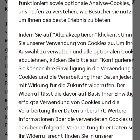
Volleyballtempel durfte sich dabei der US-Amerikaner
funktioniert sowie optionale Analyse-Cookies, die
Kyle Dagostino freuen.
uns helfen zu verstehen, wie Besucher sie nutzen,
um Ihnen das beste Erlebnis zu bieten.
Joel Banks warnte vor dem dritten Heimspiel der
Saison vor den Gästen aus Bitterfeld-Wolfen mit den
Indem Sie auf "Alle akzeptieren" klicken, stimmen
Worten „sie haben durchaus Waffen, mit denen sie
Sie unserer Verwendung von Cookies zu. Um Ihre
gefährlich sein können“. Und der Brite, der Simon
Auswahl zu verwalten und alle optionalen Cookie
Plaskie, Ruben Schott, Tobias Krick, Matthew Knigge,
abzulehnen, klicken Sie bitte auf "Konfigurieren".
Hannes Tille, Jake Hanes und Kyle Dagostino von
Sie können ihre Einwilligung in die Verwendung vo
Beginn an auf die Platte schickte, sollte zunächst
Cookies und die Verarbeitung Ihrer Daten jederzei
Recht behalten. Nach zwei Assen von
mit Wirkung für die Zukunft widerrufen. Der
Diagonalangreifer Aubrey lagen die BR Volleys erst
Widerruf lässt die davor auf Basis Ihrer Einwilligu
einmal hinten (4:5). Doch zügig bekamen die Berliner
erfolgte Verwendung von Cookies und die
das Geschehen unter Kontrolle. Aus einem Block von
Verarbeitung Ihrer Daten unberührt. Weitere
Kapitän Schott resultierte die erste Zwei-Punkte-
Informationen über die verwendeten Cookies und
Führung (11:9), wenig später schraubte Hanes den
darüber erfolgende Verarbeitung Ihrer Daten sowi
Abstand von der Aufschlaglinie in die Höhe (17:12).
Ihr Widerrufsrecht finden Sie in unserer