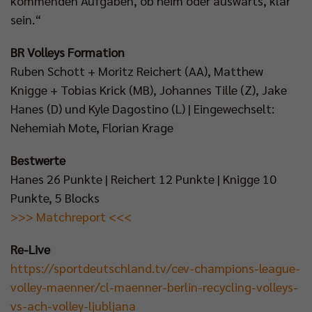
kommenden Aufgaben, ob heim oder auswärts, klar
sein.“
BR Volleys Formation
Ruben Schott + Moritz Reichert (AA), Matthew
Knigge + Tobias Krick (MB), Johannes Tille (Z), Jake
Hanes (D) und Kyle Dagostino (L) | Eingewechselt:
Nehemiah Mote, Florian Krage
Bestwerte
Hanes 26 Punkte | Reichert 12 Punkte | Knigge 10
Punkte, 5 Blocks
>>> Matchreport <<<
Re-Live
https://sportdeutschland.tv/cev-champions-league-
volley-maenner/cl-maenner-berlin-recycling-volleys-
vs-ach-volley-ljubljana