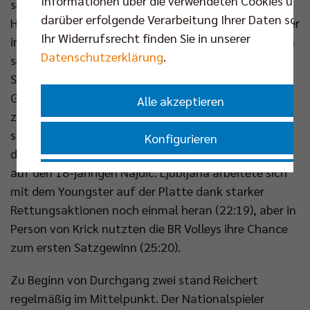
Informationen über die verwendeten Cookies und
seinem gefürchteten Block gegen den
darüber erfolgende Verarbeitung Ihrer Daten sowi
Hinterfeldangriff von Moritz Reichert zu (14:12). Aber
Ihr Widerrufsrecht finden Sie in unserer
im Anschluss musste der 2.14-Meter-Mann auch von
Datenschutzerklärung
.
seinen ehemaligen Teamkollegen Krick und Ruben
Schott einen Block und ein Ass verdauen (17:12).
Gästecoach Hafner hatte im Zuspiel die Wahl
Alle akzeptieren
zwischen zwei Generationen. Der Coach des
slowenischen Meisters gab dem 46-jährigen Esko in
Konfigurieren
der Endphase von Satz eins eine Pause und setzte
auf den 18-jährigen Najdic. Ljubljana arbeitete sich
Nur essenzielle Cookies akzeptieren
mit dem Youngster auf der Platte dank starker
Rettungsaktionen noch einmal heran (22:19), aber in
Impressum
|
Datenschutzerklärung
Person von Krick nutzten die BR Volleys ihre Chance
zum ersten Satzgewinn (25:20).
Zu Beginn von Durchgang zwei stand Reichert
regelmäßig im Mittelpunkt. Der Nationalspieler