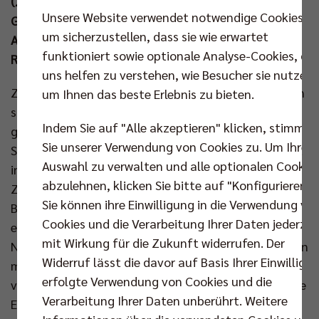
(25:20, 23:25, 26:24, 25:21) durchzusetzen. In der
Unsere Website verwendet notwendige Cookies,
Gruppe A belegt die Mannschaft um den MVP des
um sicherzustellen, dass sie wie erwartet
Abends, Zuspieler Johannes Tille, damit den zweiten
funktioniert sowie optionale Analyse-Cookies, die
Rang.
uns helfen zu verstehen, wie Besucher sie nutzen,
Zwei national ungeschlagene Kontrahenten standen
um Ihnen das beste Erlebnis zu bieten.
sich am Dienstagabend in der Max-Schmeling-Halle
Indem Sie auf "Alle akzeptieren" klicken, stimmen
gegenüber und entsprechend gespannt waren beide
Sie unserer Verwendung von Cookies zu. Um Ihre
Seiten, wie stark sich der jeweils andere zum Auftakt
Auswahl zu verwalten und alle optionalen Cookie
in der Königsklasse präsentieren würde. Mit 4.836
abzulehnen, klicken Sie bitte auf "Konfigurieren".
Zuschauern in ihrem Volleyballtempel forderten die
Sie können ihre Einwilligung in die Verwendung vo
BR Volleys ACH Volley Ljubljana heraus und es
Cookies und die Verarbeitung Ihrer Daten jederzei
entwickelte sich schnell ein Duell auf Augenhöhe.
mit Wirkung für die Zukunft widerrufen. Der
Nach einer Abtastphase (6:6) konnten die Hausherren
Widerruf lässt die davor auf Basis Ihrer Einwilligu
mit Tobias Krick an der Aufschlaglinie zuerst
erfolgte Verwendung von Cookies und die
vorlegen (10:6), doch dann stoppte ein Ex-Berliner die
Verarbeitung Ihrer Daten unberührt. Weitere
Euphoriewelle in der Arena. Saso Stalekar packte mit