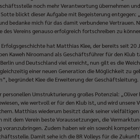
Geschäftsstelle noch mehr Verantwortung übernehmen un
Sotte blickt dieser Aufgabe mit Begeisterung entgegen: „
und bedanke mich für das damit verbundene Vertrauen. Nat
e des Vereins genauso erfolgreich fortschreiben zu könne
 Erfolgsgeschichte hat Matthias Klee, der bereits seit 20
ben Kaweh Niroomand als Geschäftsführer für den Klub t
n Berlin und Deutschland viel erreicht, nun gilt es die Wei
 gleichzeitig einer neuen Generation die Möglichkeit zu ge
n“, begründet Klee die Erweiterung der Geschäftsleitung.
 personellen Umstrukturierung großes Potenzial: „Oliver h
ewiesen, wie wertvoll er für den Klub ist, und wird unsere
chern. Matthias wiederum besitzt dank seiner vielfältige
ion mit dem Verein beste Voraussetzungen, die Vermarktun
g voranzubringen. Zudem haben wir ein sowohl kompeten
häftsstelle. Damit sehe ich die BR Volleys für die Zukunf