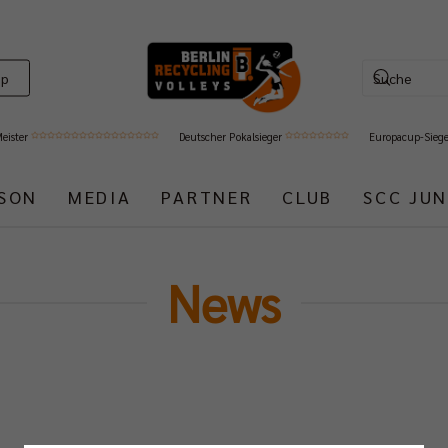
op
Meister
Deutscher Pokalsieger
Europacup-Sieg
ISON
MEDIA
PARTNER
CLUB
SCC JUN
News