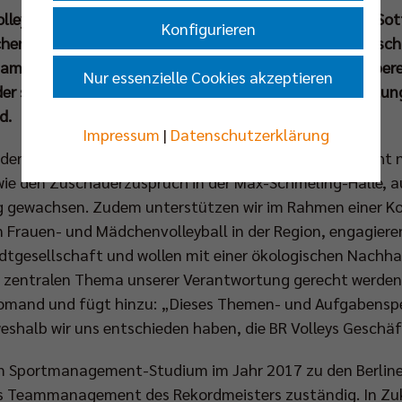
Volleys strukturieren ihre Geschäftsführung neu. Oliver S
Konfigurieren
en Meisters und Pokalsiegers, wird die Leitung der Gesch
amit die Verantwortung für alle operativen Aufgabenber
Nur essenzielle Cookies akzeptieren
er sich zukünftig verstärkt der strategischen Entwicklu
d.
Impressum
|
Datenschutzerklärung
 den letzten Jahren rasant entwickelt. Das betrifft nicht n
ie den Zuschauerzuspruch in der Max-Schmeling-Halle, au
 gewachsen. Zudem unterstützen wir im Rahmen einer Ko
 Frauen- und Mädchenvolleyball in der Region, engagiere
tadtgesellschaft und wollen mit einer ökologischen Nachha
 zentralen Thema unserer Verantwortung gerecht werden
omand und fügt hinzu: „Dieses Themen- und Aufgabensp
shalb wir uns entschieden haben, die BR Volleys Geschäf
m Sportmanagement-Studium im Jahr 2017 zu den Berliner
s Teammanagement des Rekordmeisters zuständig. In Zuk