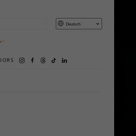
er
IORS