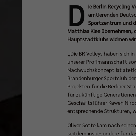
D
ie Berlin Recycling 
amtierenden Deutsch
Sportzentrum und d
Matthias Klee übernehmen, d
Hauptstadtklubs widmen wir
„Die BR Volleys haben sich in
unserer Profimannschaft sow
Nachwuchskonzept ist stetig
Brandenburger Sportclub den
Projekten für die Berliner S
für zukünftige Generationen
Geschäftsführer Kaweh Niro
entsprechende Strukturen, we
Oliver Sotte kam nach seine
seitdem insbesondere für da