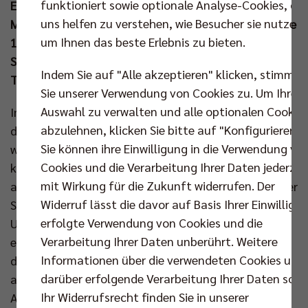
funktioniert sowie optionale Analyse-Cookies, die
Erfolg (25:15, 25:20, 25:17) gegen den TSV Haching
uns helfen zu verstehen, wie Besucher sie nutzen,
München in der Bundesliga ab. Dabei durften sich alle
um Ihnen das beste Erlebnis zu bieten.
14 Spieler den 4.082 Zuschauern in der Max-
Schmeling-Halle präsentieren und diese wählten
Indem Sie auf "Alle akzeptieren" klicken, stimmen
Topscorer Daniel Malescha zum MVP.
Sie unserer Verwendung von Cookies zu. Um Ihre
Auswahl zu verwalten und alle optionalen Cookie
Im Duell Erster gegen Elfter wollte Joel Banks nichts
abzulehnen, klicken Sie bitte auf "Konfigurieren".
dem Zufall überlassen und schickte zunächst ein
Sie können ihre Einwilligung in die Verwendung vo
weiteres Mal sein A-Team auf die Platte. Zu diesem
Cookies und die Verarbeitung Ihrer Daten jederzei
konnte im Mittelblock wieder Nehemiah Mote
mit Wirkung für die Zukunft widerrufen. Der
anstelle von Matthew Knigge zählen. Vor allem an der
Widerruf lässt die davor auf Basis Ihrer Einwilligu
Seitenlinie herrschte zu Spielbeginn eine Menge
erfolgte Verwendung von Cookies und die
Unruhe, als Banks’ erste Challenge des Abends nicht
Verarbeitung Ihrer Daten unberührt. Weitere
erfolgreich war und die Berliner mit einigen Fehlern
Informationen über die verwendeten Cookies und
die Gäste gut ins Spiel kommen ließen (3:4, 8:7). Erst
darüber erfolgende Verarbeitung Ihrer Daten sowi
als die Hausherren die Konzentration und
Ihr Widerrufsrecht finden Sie in unserer
Aufschlagqualität hochschraubten, erspielte man