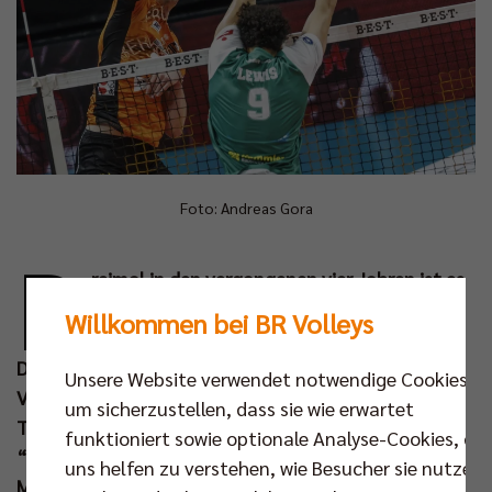
Foto: Andreas Gora
D
reimal in den vergangenen vier Jahren ist es
den BR Volleys gelungen, sich für das DVV-
Willkommen bei BR Volleys
Pokalfinale in Mannheim zu qualifizieren.
Dreimal konnten die Berliner auf der größten
Unsere Website verwendet notwendige Cookies,
Volleyballbühne Deutschlands dann auch die
um sicherzustellen, dass sie wie erwartet
Trophäe in die Höhe strecken. Der langjährige
funktioniert sowie optionale Analyse-Cookies, die
“Pokalfluch“ scheint längst aufgelöst und am
uns helfen zu verstehen, wie Besucher sie nutzen,
Mittwoch (11. Dez um 19.00 Uhr) möchte man in der