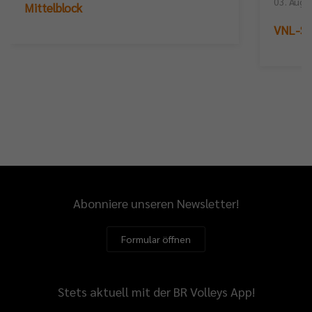
03. Augu
Mittelblock
VNL-Sil
Abonniere unseren Newsletter!
Formular öffnen
Stets aktuell mit der BR Volleys App!