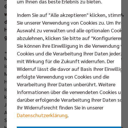
um Ihnen das beste Erlebnis zu bieten.
Geothermie Arena deshalb keine alten Geister
wecken. Beim Überraschungsteam dieser Pokalsaison,
Indem Sie auf "Alle akzeptieren" klicken, stimmen
dem TSV Haching München, will die Mannschaft von
Sie unserer Verwendung von Cookies zu. Um Ihre
Headcoach Joel Banks den letzten Schritt ins Finale
Auswahl zu verwalten und alle optionalen Cookie
gehen.
abzulehnen, klicken Sie bitte auf "Konfigurieren".
Sie können ihre Einwilligung in die Verwendung vo
„Ich habe schon einiges über die besondere Arena in
Cookies und die Verarbeitung Ihrer Daten jederzei
Mannheim und das Flair dort gehört. Außerdem habe
mit Wirkung für die Zukunft widerrufen. Der
ich vom Team gelernt, dass Daniel wohl ‘Mr.
Widerruf lässt die davor auf Basis Ihrer Einwilligu
Mannheim‘ ist. Er muss also offenbar dabei sein.
erfolgte Verwendung von Cookies und die
Hoffentlich können wir am Mittwoch gewinnen und
Verarbeitung Ihrer Daten unberührt. Weitere
ich dann auch erstmals diese Atmosphäre
Informationen über die verwendeten Cookies und
kennenlernen“, sagt BR Volleys Diagonalangreifer
darüber erfolgende Verarbeitung Ihrer Daten sowi
Jake Hanes vor dem Halbfinale. Der 26-jährige US-
Ihr Widerrufsrecht finden Sie in unserer
Amerikaner hat sich in den ersten drei Monaten der
Datenschutzerklärung
.
Saison als absoluter Punktegarant
herauskristallisiert und nimmt damit die Rolle ein, die