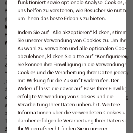
funktioniert sowie optionale Analyse-Cookies, die
die Hauptstädter und ihre Anhänger vom achten
uns helfen zu verstehen, wie Besucher sie nutzen,
Pokalsieg am 02. März 2025 gegen die SWD
um Ihnen das beste Erlebnis zu bieten.
powervolleys Düren in der SAP Arena träumen.
Informationen zur Fanreise & Tickets im Berliner
Indem Sie auf "Alle akzeptieren" klicken, stimmen
Fanblock wird es voraussichtlich noch vor dem
Sie unserer Verwendung von Cookies zu. Um Ihre
Weihnachtfest geben.
Auswahl zu verwalten und alle optionalen Cookie
abzulehnen, klicken Sie bitte auf "Konfigurieren".
Die BR Volleys ließen früh an diesem Pokalabend keine
Sie können ihre Einwilligung in die Verwendung vo
Zweifel aufkommen, dass sie mit aller Macht ins
Cookies und die Verarbeitung Ihrer Daten jederzei
Finale wollten, und warfen sich mit großem Einsatz in
mit Wirkung für die Zukunft widerrufen. Der
jeden Ball. Joel Banks schickte sein A-Team, zu dem
Widerruf lässt die davor auf Basis Ihrer Einwilligu
diesmal Florian Krage anstelle von Matthew Knigge
erfolgte Verwendung von Cookies und die
zählte, auf die Platte und dieses riss das Match zügig
Verarbeitung Ihrer Daten unberührt. Weitere
an sich. Nach beherztem Start der Hachinger
Informationen über die verwendeten Cookies und
besorgte Krage die erste knappe Führung für den
darüber erfolgende Verarbeitung Ihrer Daten sowi
Titelverteidiger (6:5). In der Folge erhöhten die
Ihr Widerrufsrecht finden Sie in unserer
Berliner erfolgreich den Druck und wandelten die