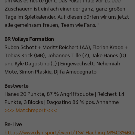
um was es heute geht. Das Pokalfinale vor 10.000
Zuschauern ist einfach einer der ganz, ganz großen
Tage im Spielkalender. Auf diesen dürfen wir uns jetzt
alle gemeinsam freuen, Team wie Fans.“
BR Volleys Formation
Ruben Schott + Moritz Reichert (AA), Florian Krage +
Tobias Krick (MB), Johannes Tille (Z), Jake Hanes (D)
und Kyle Dagostino (L) | Eingewechselt: Nehemiah
Mote, Simon Plaskie, Djifa Amedegnato
Bestwerte
Hanes 20 Punkte, 87 % Angriffsquote | Reichert 14
Punkte, 3 Blocks | Dagostino 86 % pos. Annahme
>>> Matchreport <<<
Re-Live
https://www.dyn.sport/event/TSV_Haching_M%C3%BCn