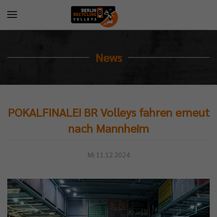
News
POKALFINALE! BR Volleys fahren erneut
nach Mannheim
Mi 11.12.2024