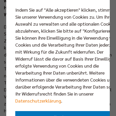
wird sich der ungeschlagene Tabellenführer aus der
Hauptstadt entgegenstellen und will seine weiße
Indem Sie auf "Alle akzeptieren" klicken, stimmen
Weste auf nationaler Bühne wahren.
Sie unserer Verwendung von Cookies zu. Um Ihre
Auswahl zu verwalten und alle optionalen Cookie
Die SWD powervolleys Düren produzieren in dieser
abzulehnen, klicken Sie bitte auf "Konfigurieren".
Saison wieder einmal Schlagzeilen am Fließband.
Sie können ihre Einwilligung in die Verwendung vo
Zweimal mussten die Rheinländer aufgrund eines
Cookies und die Verarbeitung Ihrer Daten jederzei
kaum in Worte zu fassenden Verletzungspechs auf
mit Wirkung für die Zukunft widerrufen. Der
dem Transfermarkt tätig werden. Sogar der längst im
Widerruf lässt die davor auf Basis Ihrer Einwilligu
sportlichen Ruhestand befindliche Geschäftsführer
erfolgte Verwendung von Cookies und die
Tomas Kocian-Falkenbach schnürte in der Notlage
Verarbeitung Ihrer Daten unberührt. Weitere
noch einmal die Schuhe. Und trotzdem steht der
Informationen über die verwendeten Cookies und
Traditionsverein zum dritten Mal in fünf Jahren im
darüber erfolgende Verarbeitung Ihrer Daten sowi
DVV-Pokalfinale – und zum dritten Mal werden die BR
Ihr Widerrufsrecht finden Sie in unserer
Volleys der Gegner sein. Zuletzt ließ Düren mit gleich
Datenschutzerklärung
.
zwei fulminanten Siegen aufhorchen. Sowohl bei den
Helios Grizzlys Giesen als auch zuhause gegen die