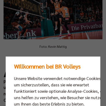
Foto: Kevin Mattig
A
m 17. Spieltag der Hauptrunde wird dem
Willkommen bei BR Volleys
Berliner Publikum ein echter Klassiker der
Volleyball Bundesliga geboten. Die SWD
Unsere Website verwendet notwendige Cookies,
powervolleys Düren möchten am Samstag (25. Jan
um sicherzustellen, dass sie wie erwartet
um 18.00 Uhr) die Max-Schmeling-Halle erobern,
funktioniert sowie optionale Analyse-Cookies, die
nachdem sie zuletzt zwei beeindruckende
uns helfen zu verstehen, wie Besucher sie nutzen,
Comeback-Erfolge feiern konnten. Diesem Versuch
um Ihnen das beste Erlebnis zu bieten.