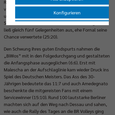
Rückstand nach Aufschlägen von Breitenbach
verkürzen (13:9). Fornal setzte den Block zum 18:11
Konfigurieren
und nun zogen die BR Volleys das Tempo an. Erst bei
Satzball Berlin wurde man noch einmal fahrig und
Nur essenzielle Cookies akzeptieren
ließ gleich fünf Gelegenheiten aus, ehe Fornal seine
Chance verwertete (25:20).
Impressum
|
Datenschutzerklärung
Den Schwung ihres guten Endspurts nahmen die
„BiWos“ mit in den Folgedurchgang und gestalteten
die Anfangsphase ausgeglichen (6:6). Erst mit
Malescha an der Aufschlaglinie kam wieder Druck ins
Spiel des Deutschen Meisters. Das Ass des 30-
Jährigen bedeutete das 11:7 und auch Amedegnato
beschenkte die mitgereisten Fans mit einem
Servicewinner (15:10). Rund 100 lautstarke Berliner
machten sich auf den Weg nach Dessau und sahen,
wie auch die Rally des Tages an die BR Volleys ging