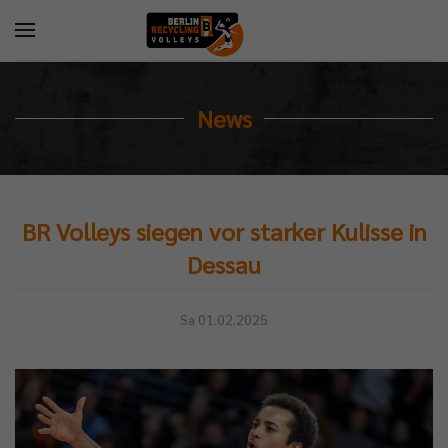
News
BR Volleys siegen vor starker Kulisse in
Dessau
Sa 01.02.2025