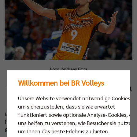
Foto: Andreas Gora
Willkommen bei BR Volleys
D
as BR Volleys Team hält sich in der Volleyball
Bundesliga weiter schadlos. Auch am 19.
Unsere Website verwendet notwendige Cookies,
Spieltag gaben sich die Berliner keine Blöße
um sicherzustellen, dass sie wie erwartet
und gewannen beim VC Bitterfeld-Wolfen mit 3:0
funktioniert sowie optionale Analyse-Cookies, die
(25:20, 25:18, 25:20). Für das Match waren die
uns helfen zu verstehen, wie Besucher sie nutzen,
Gastgeber extra in die Anhalt Arena Dessau
um Ihnen das beste Erlebnis zu bieten.