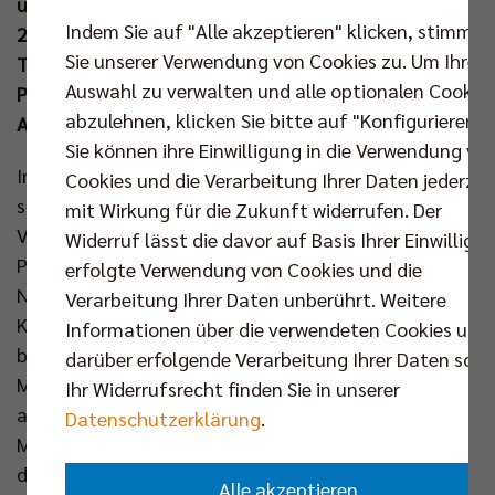
umgezogen und freuten sich über den Besuch von
Indem Sie auf "Alle akzeptieren" klicken, stimmen
2.013 Zuschauern. MVP wurde an diesem Tag
Sie unserer Verwendung von Cookies zu. Um Ihre
Topscorer Daniel Malescha, der bei seinem 17
Auswahl zu verwalten und alle optionalen Cookie
Punkten auch vier Asse zum ungefährdeten
abzulehnen, klicken Sie bitte auf "Konfigurieren".
Auswärtssieg beisteuerte.
Sie können ihre Einwilligung in die Verwendung vo
In der sehr gut gefüllten Anhalt Arena von Dessau
Cookies und die Verarbeitung Ihrer Daten jederzei
stand ein einmal komplett umgekrempeltes BR
mit Wirkung für die Zukunft widerrufen. Der
Volleys Team auf der Platte. Jan Fornal, Simon
Widerruf lässt die davor auf Basis Ihrer Einwilligu
Plaskie, Daniel Malescha, Djifa Amedegnato,
erfolgte Verwendung von Cookies und die
Nehemiah Mote, Florian Krage und Libero Adam
Verarbeitung Ihrer Daten unberührt. Weitere
Kowalski durften gegen den Tabellenvorletzten
Informationen über die verwendeten Cookies und
beginnen. Berlins Zuspieler Amedegnato setzte mit
darüber erfolgende Verarbeitung Ihrer Daten sowi
Mote direkt den ersten Doppelblock und mit Plaskie
Ihr Widerrufsrecht finden Sie in unserer
am Service kamen die Hauptstädter sehr gut ins
Datenschutzerklärung
.
Match (9:2). Zur Freude des Heimpublikums wurden
die Gastgeber anschließend besser und konnten den
Alle akzeptieren