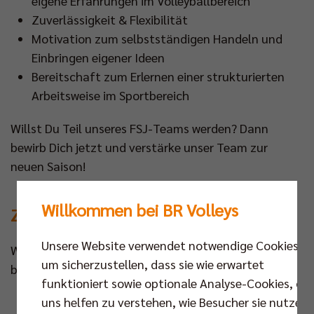
eigene Erfahrungen im Volleyballbereich
Zuverlässigkeit & Flexibilität
Motivation zum selbstständigen Handeln und
Einbringen eigener Ideen
Bereitschaft zum Erlernen einer strukturierten
Arbeitsweise im Sportbereich
Willst Du Teil unseres FSJ-Teams werden? Dann
bewirb Dich jetzt und verstärke unser Team zur
neuen Saison!
Willkommen bei BR Volleys
Zur Bewerbung
Unsere Website verwendet notwendige Cookies,
Wenn Du Interesse an einem FSJ bei uns hast,
um sicherzustellen, dass sie wie erwartet
benötigen wir folgende Daten von Dir:
funktioniert sowie optionale Analyse-Cookies, die
Sportlicher Lebenslauf
uns helfen zu verstehen, wie Besucher sie nutzen,