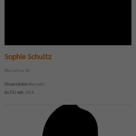
Sophie Schultz
Marzahner VC
Einsatzstelle:
Marzahn
Im FSJ seit:
2024