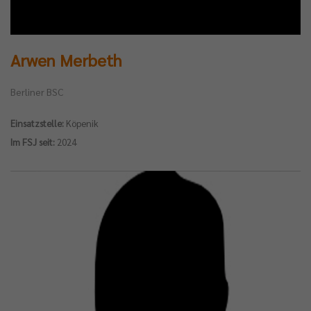
Arwen Merbeth
Berliner BSC
Einsatzstelle:
Köpenik
Im FSJ seit:
2024