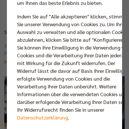
Schulischer Lebenslauf
um Ihnen das beste Erlebnis zu bieten.
Zeugnis
Indem Sie auf "Alle akzeptieren" klicken, stimmen
Motivationsschreiben mit Interessen
Sie unserer Verwendung von Cookies zu. Um Ihre
Sende Deine Bewerbung an:
Auswahl zu verwalten und alle optionalen Cookie
abzulehnen, klicken Sie bitte auf "Konfigurieren".
SCC JUNIORS Nachwuchs-Organisatorin
Sie können ihre Einwilligung in die Verwendung vo
Patricia Brändel
Cookies und die Verarbeitung Ihrer Daten jederzei
patricia.braendel@scc-juniors.de
mit Wirkung für die Zukunft widerrufen. Der
Widerruf lässt die davor auf Basis Ihrer Einwilligu
erfolgte Verwendung von Cookies und die
Verarbeitung Ihrer Daten unberührt. Weitere
Informationen über die verwendeten Cookies und
darüber erfolgende Verarbeitung Ihrer Daten sowi
Ihr Widerrufsrecht finden Sie in unserer
Datenschutzerklärung
.