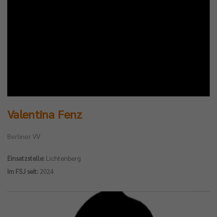
Valentina Fenz
Berliner VV
Einsatzstelle:
Lichtenberg
Im FSJ seit:
2024