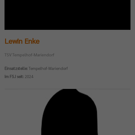
Lewin Enke
TSV Tempelhof-Mariendorf
Einsatzstelle:
Tempelhof-Mariendorf
Im FSJ seit:
2024