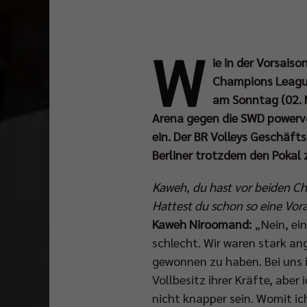
W
ie in der Vorsais
Champions League
am Sonntag (02. M
Arena gegen die SWD powervo
ein. Der BR Volleys Geschäft
Berliner trotzdem den Pokal 
Kaweh, du hast vor beiden C
Hattest du schon so eine Vo
Kaweh Niroomand:
„Nein, ein
schlecht. Wir waren stark a
gewonnen zu haben. Bei uns 
Vollbesitz ihrer Kräfte, ab
nicht knapper sein. Womit ic