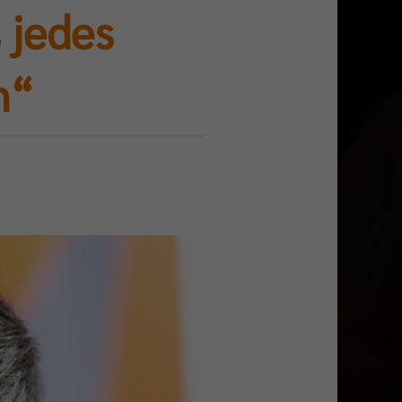
 jedes
n“