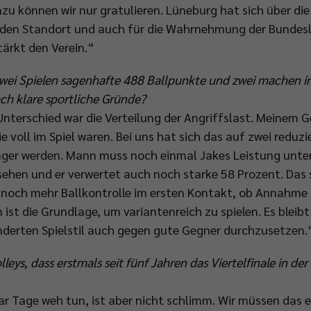
zu können wir nur gratulieren. Lüneburg hat sich über die 
den Standort und auch für die Wahrnehmung der Bundeslig
stärkt den Verein.“
 zwei Spielen sagenhafte 488 Ballpunkte und zwei machen 
ch klare sportliche Gründe?
 Unterschied war die Verteilung der Angriffslast. Meinem
ie voll im Spiel waren. Bei uns hat sich das auf zwei reduzi
nger werden. Mann muss noch einmal Jakes Leistung unter
hen und er verwertet auch noch starke 58 Prozent. Das sp
n noch mehr Ballkontrolle im ersten Kontakt, ob Annahme 
 ist die Grundlage, um variantenreich zu spielen. Es bleib
derten Spielstil auch gegen gute Gegner durchzusetzen.
lleys, dass erstmals seit fünf Jahren das Viertelfinale in 
ar Tage weh tun, ist aber nicht schlimm. Wir müssen das 