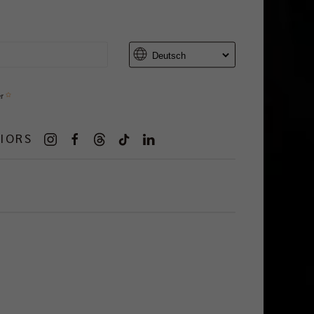
er
IORS