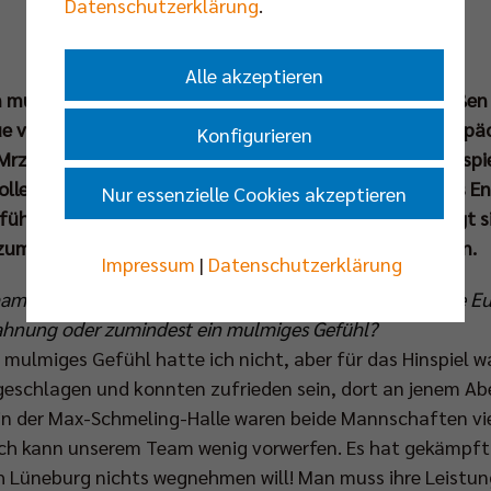
Datenschutzerklärung
.
Alle akzeptieren
on mussten sich die BR Volleys wenige Tage vor dem große
 verabschieden und gehen mit einer Niederlage im Gepäck
Konfigurieren
rz um 16.45 Uhr, live bei
www.dyn.sport
). Vor dem Endspi
lleys Düren ordnet Kaweh Niroomand im Interview das En
Nur essenzielle Cookies akzeptieren
sführer zollt der SVG Lüneburg großen Respekt und zeigt si
zum dritten Mal in Serie in die Hauptstadt holen können.
Impressum
|
Datenschutzerklärung
hampions-League-Spielen gegen Lüneburg etwas auf die E
rahnung oder zumindest ein mulmiges Gefühl?
 mulmiges Gefühl hatte ich nicht, aber für das Hinspiel w
ngeschlagen und konnten zufrieden sein, dort an jenem A
in der Max-Schmeling-Halle waren beide Mannschaften vie
er ich kann unserem Team wenig vorwerfen. Es hat gekämpf
h Lüneburg nichts wegnehmen will! Man muss ihre Leistun