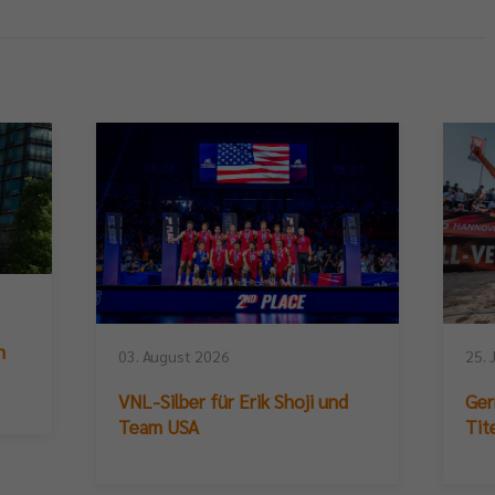
n
03. August 2026
25. 
VNL-Silber für Erik Shoji und
Ger
Team USA
Tit