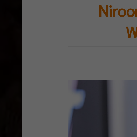
Niroo
W