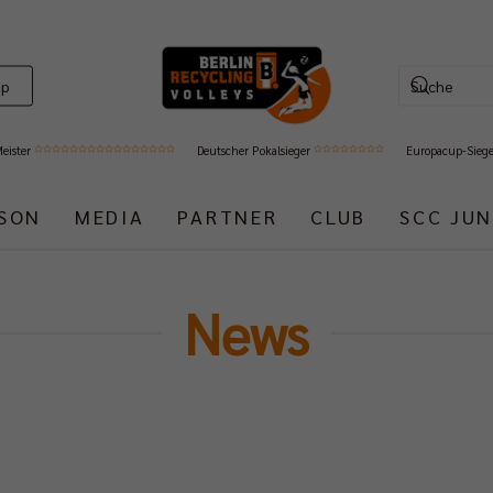
op
Meister
Deutscher Pokalsieger
Europacup-Sieg
ISON
MEDIA
PARTNER
CLUB
SCC JUN
News