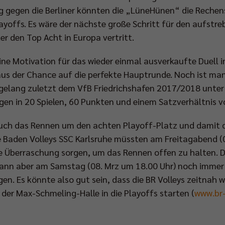
g gegen die Berliner könnten die „LüneHünen“ die Rechen
Playoffs. Es wäre der nächste große Schritt für den aufst
r den Top Acht in Europa vertritt.
ine Motivation für das wieder einmal ausverkaufte Duell 
 der Chance auf die perfekte Hauptrunde. Noch ist man 
 gelang zuletzt dem VfB Friedrichshafen 2017/2018 unter 
gen in 20 Spielen, 60 Punkten und einem Satzverhältnis v
ch das Rennen um den achten Playoff-Platz und damit d
ie Baden Volleys SSC Karlsruhe müssten am Freitagabend (
ine Überraschung sorgen, um das Rennen offen zu halten. D
nn aber am Samstag (08. Mrz um 18.00 Uhr) noch immer i
en. Es könnte also gut sein, dass die BR Volleys zeitnah 
der Max-Schmeling-Halle in die Playoffs starten (
www.br-