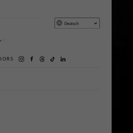
er
IORS