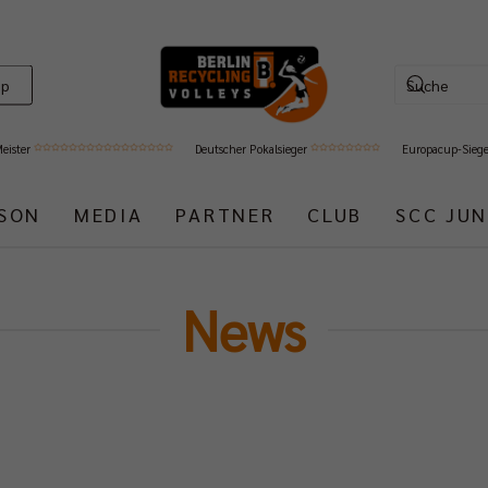
op
Meister
Deutscher Pokalsieger
Europacup-Sieg
ISON
MEDIA
PARTNER
CLUB
SCC JUN
News