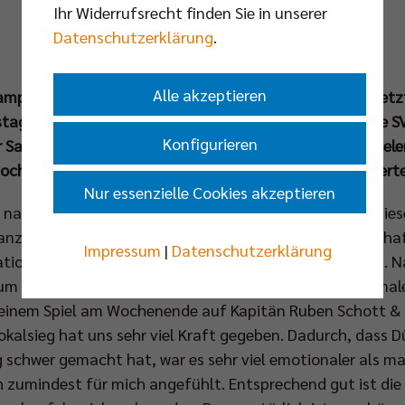
Ihr Widerrufsrecht finden Sie in unserer
Fotos: Justus Stegemann
Datenschutzerklärung
.
Alle akzeptieren
mpions-League-Viertelfinalist: Zehn Tage nach dem letzt
tagabend (08. Mrz um 19.00 Uhr) die BR Volleys und die
Konfigurieren
r Saison gegenüber. In der ausverkauften LKH Arena spielen
och darum kämpfen, ihren zweiten Tabellenplatz zu verte
Nur essenzielle Cookies akzeptieren
ch nach dem achten Pokalsieg der Vereinsgeschichte in di
anz auf mehreren Hochzeiten liegen hinter der Mannscha
Impressum
|
Datenschutzerklärung
ation einzig und allein der Meisterschaftsentscheidung.
m Abschluss der Hauptrunde und im Playoff-Viertelfina
 einem Spiel am Wochenende auf Kapitän Ruben Schott & C
kalsieg hat uns sehr viel Kraft gegeben. Dadurch, dass Dü
ig schwer gemacht hat, war es sehr viel emotionaler als ma
h zumindest für mich angefühlt. Entsprechend gut ist di