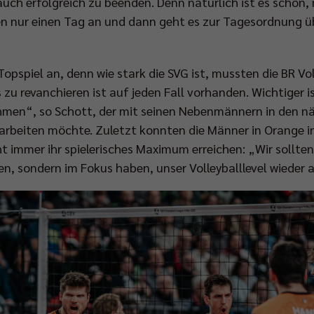
uch erfolgreich zu beenden. Denn natürlich ist es schön, n
ten nur einen Tag an und dann geht es zur Tagesordnung üb
Topspiel an, denn wie stark die SVG ist, mussten die BR Vo
 zu revanchieren ist auf jeden Fall vorhanden. Wichtiger ist
hmen“, so Schott, der mit seinen Nebenmännern in den 
arbeiten möchte. Zuletzt konnten die Männer in Orange i
 immer ihr spielerisches Maximum erreichen: „Wir sollten 
en, sondern im Fokus haben, unser Volleyballlevel wieder