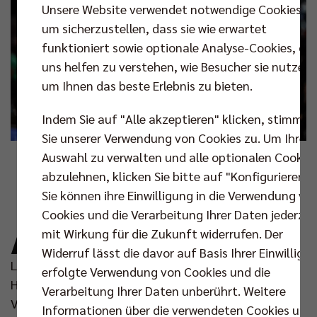
Unsere Website verwendet notwendige Cookies,
um sicherzustellen, dass sie wie erwartet
funktioniert sowie optionale Analyse-Cookies, die
uns helfen zu verstehen, wie Besucher sie nutzen,
um Ihnen das beste Erlebnis zu bieten.
Indem Sie auf "Alle akzeptieren" klicken, stimmen
Sie unserer Verwendung von Cookies zu. Um Ihre
Auswahl zu verwalten und alle optionalen Cookie
Foto: Niklas Köppen
abzulehnen, klicken Sie bitte auf "Konfigurieren".
A
Sie können ihre Einwilligung in die Verwendung vo
m Samstag mussten die BR Volleys die erste
Cookies und die Verarbeitung Ihrer Daten jederzei
Niederlage in der Hauptrunde der Volleyball
mit Wirkung für die Zukunft widerrufen. Der
Bundesliga einstecken. Beim 2:3 in der
Widerruf lässt die davor auf Basis Ihrer Einwilligu
Lüneburger LKH Arena stand Diagonalangreifer Jake
erfolgte Verwendung von Cookies und die
Hanes im Fokus, der im Übereifer des Gefechts einen
Verarbeitung Ihrer Daten unberührt. Weitere
Volunteer des Heimteams am Kopf traf und nach
Informationen über die verwendeten Cookies und