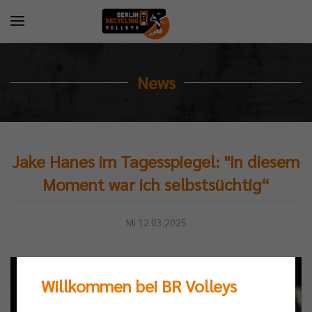
News
Jake Hanes im Tagesspiegel: "In diesem
Moment war ich selbstsüchtig“
Mi 12.03.2025
Willkommen bei BR Volleys