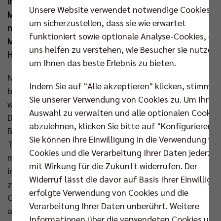
im ersten Satz den Zahn. Anschließend servierten
Unsere Website verwendet notwendige Cookies,
MVP Moritz Reichert & Co äußerst stabil und fahren
um sicherzustellen, dass sie wie erwartet
nun mit dem Rückenwind des klaren Heimsiegs am
funktioniert sowie optionale Analyse-Cookies, die
Mittwoch (09. Apr um 19.00 Uhr) zu Spiel zwei in die
uns helfen zu verstehen, wie Besucher sie nutzen,
Hildesheimer Volksbank-Arena.
um Ihnen das beste Erlebnis zu bieten.
Nach der Schrecksekunde im letzten Auswärtsspiel
Indem Sie auf "Alle akzeptieren" klicken, stimmen
bei den Netzhoppers meldete sich Moritz Reichert
Sie unserer Verwendung von Cookies zu. Um Ihre
wieder fit und so gingen sowohl der amtierende
Auswahl zu verwalten und alle optionalen Cookie
Deutsche Meister als auch der
abzulehnen, klicken Sie bitte auf "Konfigurieren".
Bronzemedaillengewinner der Vorsaison in
Sie können ihre Einwilligung in die Verwendung vo
Topformation in dieses erste Halbfinale. Jake Hanes,
Cookies und die Verarbeitung Ihrer Daten jederzei
mit neuer Playoff-Frisur, kam im Angriff sofort gut
mit Wirkung für die Zukunft widerrufen. Der
ins Spiel (4:2) und auch der Berliner Block stand früh
Widerruf lässt die davor auf Basis Ihrer Einwilligu
zweimal in Folge (6:2). Aber die erste Auszeit von
erfolgte Verwendung von Cookies und die
Gästetrainer Itamar Stein fruchtete. Anschließend
Verarbeitung Ihrer Daten unberührt. Weitere
arbeiteten sich die Giesener ins Match (8:7) und
Informationen über die verwendeten Cookies und