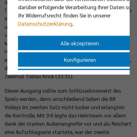
übernahmen durch ein Champlin-Ass die Führung
darüber erfolgende Verarbeitung Ihrer Daten sowi
(10:11). Kapitän Ruben Schott & Co hatten ihre Mühe
Ihr Widerrufsrecht finden Sie in unserer
in der Annahme, aber im Angriff agierten Reichert
Datenschutzerklärung
.
und seine Nebenmänner konsequent (18:18). So
spitzte sich der Auftaktsatz nach einem starken
Alle akzeptieren
Mantha-Aufschlag (20:22) und einem wichtigen
Hanes-Ass direkt zu (23:23). Sechs Satzbälle
Konfigurieren
erspielten sich die Grizzlys, aber es waren die Berliner,
die ihren dritten nutzten. Zum Abschluss punktete
Nur essenzielle Cookies akzeptieren
zweimal Tobias Krick (33:31).
Dieser Ausgang sollte zum Schlüsselmoment des
Impressum
|
Datenschutzerklärung
Spiels werden, denn anschließend ließen die BR
Volleys im zweiten Satz nicht locker und erlangten
die Kontrolle. Mit 9:6 legte das Heimteam vor allem
dank der starken Außenangreifer vor und als Reichert
eine Aufschlagserie startete, war der zweite