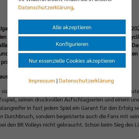
Datenschutzerklärung
.
Alle akzeptieren
liga (VBL) hat die wertvollsten Spieler:innen der Saison 20
den Männern setzte sich Jake Hanes von den Berlin Recycl
Konfigurieren
llen durch. In der Frauen-Bundesliga überzeugte Elles 
und zwei silbernen Auszeichnungen. Beide MVPs bekamen 
Nur essenzielle Cookies akzeptieren
 präsentierten Trophäen überreicht.
 aus Chicago
Impressum
|
Datenschutzerklärung
sich in seinem ersten Jahr bei den BR Volleys zur absolut
fsspiel, seinen druckvollen Aufschlagserien und einem une
langreifer in fast jedem Spiel ein Garant für den Erfolg se
hen Durchbruch, sondern begeisterte auch die Fans mit sei
bei den BR Volleys nicht gebraucht. Schon beim Sieg des 