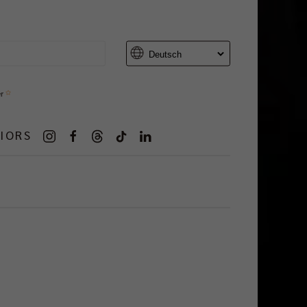
er
IORS