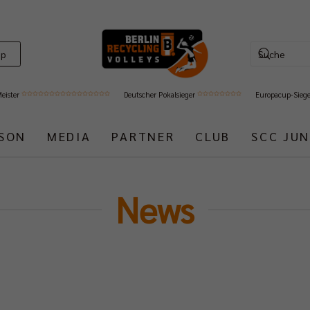
op
Meister
Deutscher Pokalsieger
Europacup-Sieg
ISON
MEDIA
PARTNER
CLUB
SCC JUN
News