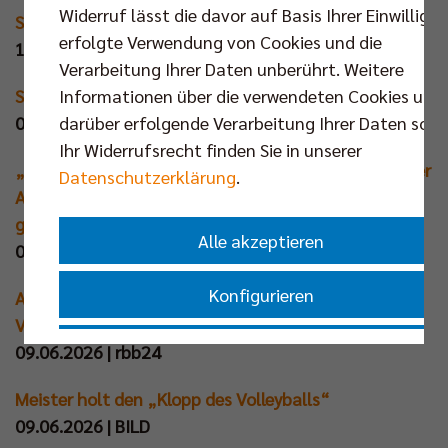
Widerruf lässt die davor auf Basis Ihrer Einwilligu
So tickt der neue Volleys-Starcoach!
erfolgte Verwendung von Cookies und die
10.06.2026 | BILD
Verarbeitung Ihrer Daten unberührt. Weitere
Informationen über die verwendeten Cookies und
Sendung RBB der Tag
darüber erfolgende Verarbeitung Ihrer Daten sowi
09.06.2026 | rbb24 (mit Video - ab 01:19:00)
Ihr Widerrufsrecht finden Sie in unserer
„Dem kann ich keine Märchen erzählen“: Star-Trainer
Datenschutzerklärung
.
Andrea Anastasi soll den BR Volleys neue Autorität
geben
Alle akzeptieren
09.06.2026 | Der Tagesspiegel+
Konfigurieren
Andrea Anastasi wird neuer Cheftrainer der BR
Volleys
Nur essenzielle Cookies akzeptieren
09.06.2026 | rbb24
Meister holt den „Klopp des Volleyballs“
Impressum
|
Datenschutzerklärung
09.06.2026 | BILD