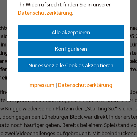
Ihr Widerrufsrecht finden Sie in unserer
Datenschutzerklärung
.
Richtung Mannheim: Die Berlin Recycling Volleys haben ern
Alle akzeptieren
sich entschieden. Durch den 3:1-Erfolg (21:25, 25:19, 25:
im Halbfinale. Der intensive Schlagabtausch mit den „L
Konfigurieren
ng-Halle und bereitete direkt Vorfreude auf das nächste
er war der Einzug in die nächste Runde für den Titelverte
Nur essenzielle Cookies akzeptieren
ffen sowie starken Aufschläge eine Topleistung abliefert
r einen kniffligen Pokalabend in der Tasche.
Impressum
|
Datenschutzerklärung
fingen die BR Volleys die SVG Lüneburg zum Pokalspiel. Jo
e aufgrund einer Erkältung passen musste. Nach seiner
Knigge wieder seinen Platz in der „Starting Six“ sicher. 
 doch gegen den Lüneburger Block war direkt in der erst
satz noch häufiger geben. Bereits bei einem Spielstand von
ine zwei Videochallenges aufgebraucht. Mit beeindrucken