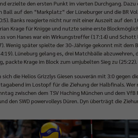
d erzielte den ersten Punkt im vierten Durchgang. Dazu d
en Ball auf den “Markplatz“ der Lüneburger und die BR Vol
:5). Banks reagierte nicht nur mit einer Auszeit auf den 
ian Krage für Knigge und nutzte seine erste Blockmöglic
 Ass von Hanes war ein Wirkungstreffer (17:14) und Schott
7). Wenig später spielte der 30-Jährige gekonnt mit dem 
4:19). Lüneburg gelang es, drei Matchbälle abzuwehren, d
g, packte Krage im Block zum umjubelten Sieg zu (25:22).
 sich die Helios Grizzlys Giesen souverän mit 3:0 gegen di
tagabend im Lostopf für die Ziehung der Halbfinals. Wer 
Sonntag zwischen dem TSV Haching München und dem VfB F
 und den SWD powervolleys Düren. Dyn überträgt die Zieh