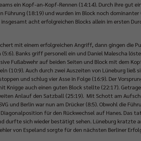
 Teams ein Kopf-an-Kopf-Rennen (14:14). Durch ihre gut e
n Führung (18:19) und wurden im Block noch dominanter (2
 insgesamt acht erfolgreichen Blocks allein im ersten D
ichert mit einem erfolgreichen Angriff, dann gingen die 
(5:6). Banks griff personell ein und Daniel Malescha löst
usive Fußabwehr auf beiden Seiten und Block mit dem Kopf
ln (10:9). Auch durch zwei Auszeiten von Lüneburg ließ si
stoppen und schlug vier Asse in Folge (16:9). Der Vorsprung 
it Knigge auch einen guten Block stellte (22:17). Getrag
zweiten Anlauf den Satzball (25:19). Mit Schott am Aufsch
 SVG und Berlin war nun am Drücker (8:5). Obwohl die Führun
 Diagonalposition für den Rückwechsel auf Hanes. Das ta
und durfte sich wieder bestätigt sehen. Lüneburg kratzt
ehler von Espeland sorgte für den nächsten Berliner Erfolg