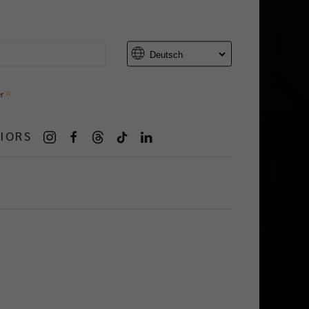
er
IORS