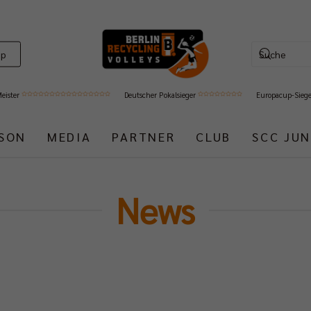
op
Meister
Deutscher Pokalsieger
Europacup-Sieg
ISON
MEDIA
PARTNER
CLUB
SCC JUN
News