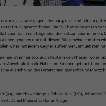
ie erwartet, schwer gegen Lüneburg, da sie mit einem gut
unter Druck gesetzt haben. Die SVG hat es im ersten Sa
lle haben wir in den folgenden drei Sätzen übernommen. M
 Atmen gegeben und mit diesem Rückenwind konnten wir e
ollen wir es mit jedem Gegner aufnehmen, am liebsten na
re hier ist immer top, auch heute in den Phasen, wo es nic
bare Abwehraktion die Halle zum Brennen gebracht und u
ktische Ausrichtung den Unterschied gemacht und Moritz h
rt (AA), Matthew Knigge + Tobias Krick (MB), Johannes Til
hselt: Daniel Malescha, Florian Krage