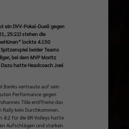
eut ein DVV-Pokal-Duell gegen
21, 25:22) stehen die
üneHünen“ lockte 4.150
 Spitzenspiel beider Teams
idiger, bei dem MVP Moritz
e. Dazu hatte Headcoach Joel
el Banks vertraute auf sein
 guten Performance gegen
Johannes Tille eröffnete das
en Rally kein Durchkommen.
 4:2 für die BR Volleys hatte
den Aufschlägen und starken