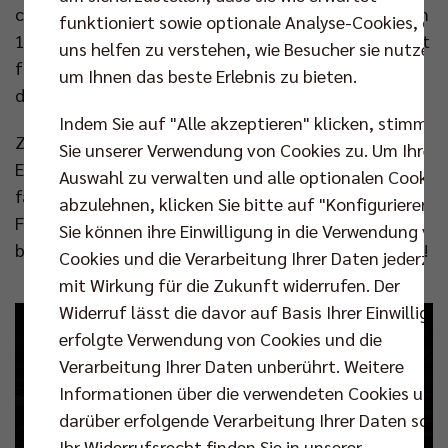
come, first served". Das Finale der Frauen beginnt um
funktioniert sowie optionale Analyse-Cookies, die
14.15 Uhr. Der Anpfiff für das Endspiel der Männer ist
uns helfen zu verstehen, wie Besucher sie nutzen,
für 16.45 Uhr vorgesehen. Eine Siegerehrung erfolgt
um Ihnen das beste Erlebnis zu bieten.
direkt im Anschluss.
Indem Sie auf "Alle akzeptieren" klicken, stimmen
Zwei spektakuläre Duelle und ein Volleyballevent der
Sie unserer Verwendung von Cookies zu. Um Ihre
Extraklasse warten auf uns in der 14.000 Zuschauer
Auswahl zu verwalten und alle optionalen Cookie
fassenden Arena. Schließt euch der BR Volleys
abzulehnen, klicken Sie bitte auf "Konfigurieren".
Fanreise an und lasst uns gemeinsam den Titel
Sie können ihre Einwilligung in die Verwendung vo
bestenfalls zum achten Mal in die Hauptstadt holen!
Cookies und die Verarbeitung Ihrer Daten jederzei
mit Wirkung für die Zukunft widerrufen. Der
Widerruf lässt die davor auf Basis Ihrer Einwilligu
erfolgte Verwendung von Cookies und die
Verarbeitung Ihrer Daten unberührt. Weitere
Informationen über die verwendeten Cookies und
darüber erfolgende Verarbeitung Ihrer Daten sowi
Ihr Widerrufsrecht finden Sie in unserer