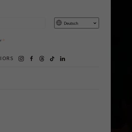
er
IORS