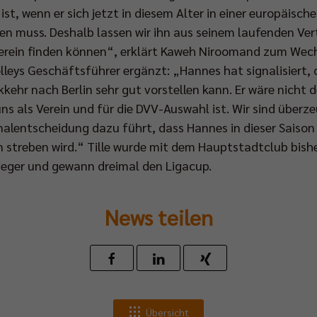
st, wenn er sich jetzt in diesem Alter in einer europäisc
n muss. Deshalb lassen wir ihn aus seinem laufenden Ver
erein finden können“, erklärt Kaweh Niroomand zum Wechs
lleys Geschäftsführer ergänzt: „Hannes hat signalisiert, d
ehr nach Berlin sehr gut vorstellen kann. Er wäre nicht de
uns als Verein und für die DVV-Auswahl ist. Wir sind überze
lentscheidung dazu führt, dass Hannes in dieser Saison w
 streben wird.“ Tille wurde mit dem Hauptstadtclub bish
ieger und gewann dreimal den Ligacup.
News teilen
Übersicht