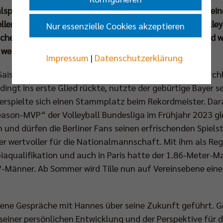
spieler Johannes Tille wird sich zur Saison 2025/2026 ei
len. Darauf verständigten sich die Berlin Recycling Volle
Nur essenzielle Cookies akzeptieren
ichen Entwicklung. Bis zum Ende dieser Spielzeit will und w
weitere Erfolge und bestenfalls Titel einzufahren.
Impressum
|
Datenschutzerklärung
 Saison 2022/2023 der nationale und internationale Durch
ingt ins erste Glied rückte, nutzte der gebürtige Bayer s
erspielte sich einen Stammplatz beim Rekordmeister. Dar
son-MVP“ der Volleyball Bundesliga im Frühjahr 2023 gle
n und dürfen die Berliner Fans seinen erfrischenden Spiels
 wertvoller für die Nationalmannschaft. Mit ihm als Re
iaqualifikation und auch in Paris hatte der 1.86-Meter-
-Männer. Ab Sommer wird Tille nun auf Vereinsebene eine
fene Gespräche mit Hannes über seine Zukunft geführt.
 seiner persönlichen Entwicklung und der Perspektive für 