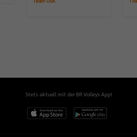
Team USA
Tit
Stets aktuell mit der BR Volleys App!