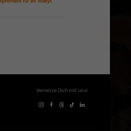
und Ergebnisse
elpremiere für BR Volleys
Vernetze Dich mit uns!