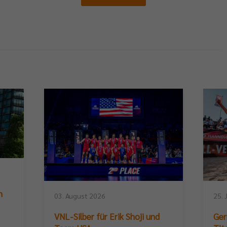
n
03. August 2026
25. 
VNL-Silber für Erik Shoji und
Ger