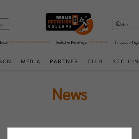
op
Meister
Deutscher Pokalsieger
Europacup-Sieg
ISON
MEDIA
PARTNER
CLUB
SCC JUN
News