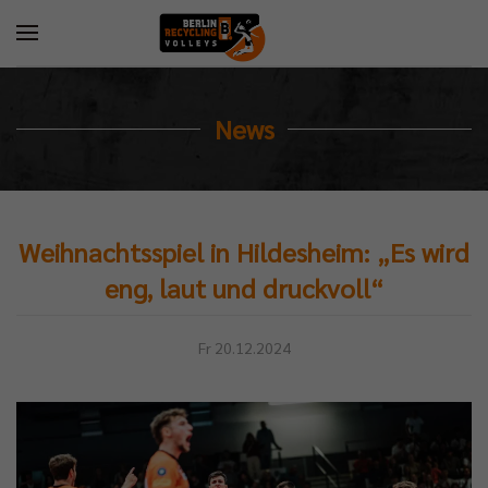
News
Weihnachtsspiel in Hildesheim: „Es wird
eng, laut und druckvoll“
Fr 20.12.2024