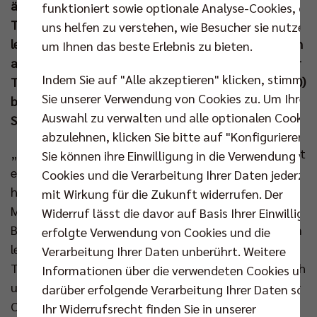
ähnlich: Erneut empfängt ein Champions-League-
funktioniert sowie optionale Analyse-Cookies, die
Teilnehmer den Hauptstadtclub in seiner bis auf den
uns helfen zu verstehen, wie Besucher sie nutzen,
letzten Stehplatz restlos ausverkauften Arena. Doch
um Ihnen das beste Erlebnis zu bieten.
auch unter diesen Voraussetzungen möchte sich der
Indem Sie auf "Alle akzeptieren" klicken, stimmen
Tabellenführer am Samstagabend (21. Dez um 20.00)
Sie unserer Verwendung von Cookies zu. Um Ihre
bei den Helios Grizzlys Giesen unbedingt mit einem
Auswahl zu verwalten und alle optionalen Cookie
Sieg in die Feiertage verabschieden.
abzulehnen, klicken Sie bitte auf "Konfigurieren".
„Wir gehen in dieses letzte Spiel vor Weihnachten mit
Sie können ihre Einwilligung in die Verwendung vo
einem wirklich guten Momentum. Die Mannschaft
Cookies und die Verarbeitung Ihrer Daten jederzei
hat ein paar harte Duelle gemeistert und starke
mit Wirkung für die Zukunft widerrufen. Der
Matches abgeliefert“, zeigt sich Headcoach Joel
Widerruf lässt die davor auf Basis Ihrer Einwilligu
Banks erfreut über die Auftritte seiner Männer in den
erfolgte Verwendung von Cookies und die
letzten Wochen. Zuletzt biss sich das BR Volleys
Verarbeitung Ihrer Daten unberührt. Weitere
Team gegen Greenyard Maaseik daheim mit 3:1 durch
Informationen über die verwendeten Cookies und
und verbuchte somit den Einzug in die K.o.-Phase der
darüber erfolgende Verarbeitung Ihrer Daten sowi
Champions League. In der Königsklasse präsentieren
Ihr Widerrufsrecht finden Sie in unserer