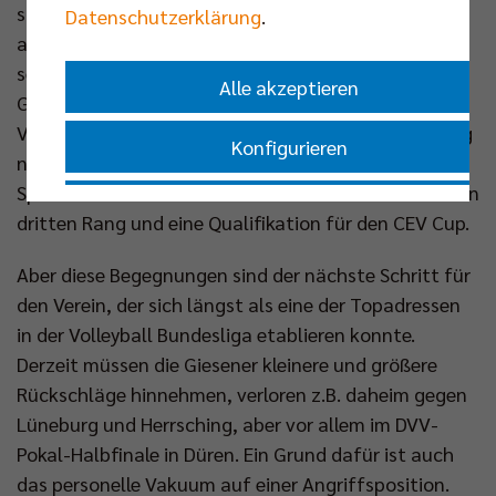
sich aktuell auch erstmals die konstant
Datenschutzerklärung
.
aufstrebenden Grizzlys. Kapitän Hauke Wagner und
seine Nebenmänner hielten gegen die namenhaften
Alle akzeptieren
Gegner Olympiakos Piräus, Fenerbahce Istanbul und
Vero Volley Monza oft gut mit, doch am Ende sprang
Konfigurieren
noch kein Sieg heraus. Mit einem Punkt aus vier
Spielen besteht nur noch eine Minimalchance auf den
Nur essenzielle Cookies akzeptieren
dritten Rang und eine Qualifikation für den CEV Cup.
Aber diese Begegnungen sind der nächste Schritt für
Impressum
|
Datenschutzerklärung
den Verein, der sich längst als eine der Topadressen
in der Volleyball Bundesliga etablieren konnte.
Derzeit müssen die Giesener kleinere und größere
Rückschläge hinnehmen, verloren z.B. daheim gegen
Lüneburg und Herrsching, aber vor allem im DVV-
Pokal-Halbfinale in Düren. Ein Grund dafür ist auch
das personelle Vakuum auf einer Angriffsposition.