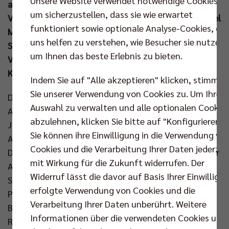
Unsere Website verwendet notwendige Cookies,
auch zahlreiche SCC-Mitglieder, um die Profis der
um sicherzustellen, dass sie wie erwartet
Volleyball-Abteilung zu unterstützen. Für MVP Daniel
funktioniert sowie optionale Analyse-Cookies, die
Malescha und sein Team geht es kommenden
uns helfen zu verstehen, wie Besucher sie nutzen,
Sonntag (23. Mrz um 15.00 Uhr) nun in das Playoff-
um Ihnen das beste Erlebnis zu bieten.
Viertelfinale gegen die Energiequelle Netzhoppers
KW.
Indem Sie auf "Alle akzeptieren" klicken, stimmen
Sie unserer Verwendung von Cookies zu. Um Ihre
Die Berliner starteten mit der verfügbaren Top-
Auswahl zu verwalten und alle optionalen Cookie
Aufstellung, mussten jedoch auf den Punktegarant
abzulehnen, klicken Sie bitte auf "Konfigurieren".
Jake Hanes (Sperre) verzichten. Anstelle des
Sie können ihre Einwilligung in die Verwendung vo
Amerikaners nahm Daniel Malescha die Position des
Cookies und die Verarbeitung Ihrer Daten jederzei
Diagonalangreifers ein und spielte groß auf. Mit einer
mit Wirkung für die Zukunft widerrufen. Der
Aufschlagserie eröffnete Johannes Tille den ersten
Widerruf lässt die davor auf Basis Ihrer Einwilligu
Satz (5:0) und schnell konnte der amtierende
erfolgte Verwendung von Cookies und die
Pokalsieger den Vorsprung ausbauen (8:1). Auf
Verarbeitung Ihrer Daten unberührt. Weitere
Berliner Seite lief alles, wie erhofft, und so gelang es
Informationen über die verwendeten Cookies und
Ruben Schott und seinem Team die Führung weiter