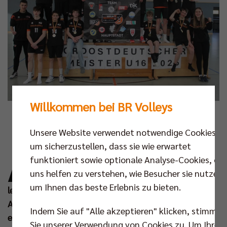
Willkommen bei BR Volleys
Fotos: Susanne Torge
Unsere Website verwendet notwendige Cookies,
A
um sicherzustellen, dass sie wie erwartet
uch im Volleyballnachwuchs befindet sich
funktioniert sowie optionale Analyse-Cookies, die
die Saison 2024/2025 auf der Zielgeraden.
uns helfen zu verstehen, wie Besucher sie nutzen,
Am vergangenen Wochenende fanden die
um Ihnen das beste Erlebnis zu bieten.
letzten Nordostdeutschen Meisterschaften in den
Altersklassen U16 und U20 statt – mit einem
Indem Sie auf "Alle akzeptieren" klicken, stimmen
erfreulichen Resultat: Insgesamt fünf Berliner
Sie unserer Verwendung von Cookies zu. Um Ihre