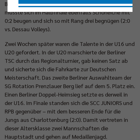
Bundeswettkampf fährt. Die Auswahl von RPB
musste sich im Halbfinale ebenfalls Schöneiche mit
Nur essenzielle Cookies akzeptieren
0:2 beugen und sich so mit Rang drei begnügen (2:0
vs. Dessau Volleys).
Impressum
|
Datenschutzerklärung
Zwei Wochen später waren die Talente in der U16 und
U20 gefordert. In der U20 marschierte der Berliner
TSC durch das Regionalturnier, gab keinen Satz ab
und sicherte sich die Fahrkarte zur Deutschen
Meisterschaft. Das zweite Berliner Auswahlteam der
SG Rotation Prenzlauer Berg lief auf dem 5. Platz ein.
Einen Berliner Doppel-Heimsieg setzte es derweil in
der U16. Im Finale standen sich die SCC JUNIORS und
RPB gegenüber – mit dem besseren Ende für die
Jungs aus Charlottenburg (2:0). Damit vertreten in
dieser Altersklasse zwei Mannschaften die
Hauptstadt und gehen auf Medaillenjagd.