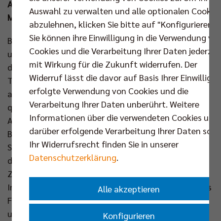
Auswahlteams nehmen an den vier Deutschen
Auswahl zu verwalten und alle optionalen Cookie
Meisterschaften im April und Mai teil.
abzulehnen, klicken Sie bitte auf "Konfigurieren".
Sie können ihre Einwilligung in die Verwendung vo
Bereits im März standen in den Altersklassen U14
Cookies und die Verarbeitung Ihrer Daten jederzei
und U18 die Nordostdeutschen Meisterschaften auf
mit Wirkung für die Zukunft widerrufen. Der
dem Programm. Dort gehen jeweils insgesamt sechs
Widerruf lässt die davor auf Basis Ihrer Einwilligu
Teams aus Berlin, Brandenburg und Sachsen-Anhalt
erfolgte Verwendung von Cookies und die
an den Start. Mit vier Siegen ohne Satzverlust
Verarbeitung Ihrer Daten unberührt. Weitere
qualifizierte sich in der U14 das Berliner
Informationen über die verwendeten Cookies und
Auswahlteam, das für die SG Rotation Prenzlauer
darüber erfolgende Verarbeitung Ihrer Daten sowi
Berg (RPB) an den Start ging, äußerst souverän als
Ihr Widerrufsrecht finden Sie in unserer
Sieger für die DM. Die SCC JUNIORS verbuchten nur
Datenschutzerklärung
.
den 3. Platz, während sich der SC Potsdam als
Zweitplatzierter auch ein DM-Ticket sichern konnte.
In der U18 schafften die SCC JUNIORS den Sprung ins
Alle akzeptieren
Finale, wo man zwar 0:2 der TSGL Schöneiche
unterlegen war, aber damit trotzdem zum
Konfigurieren