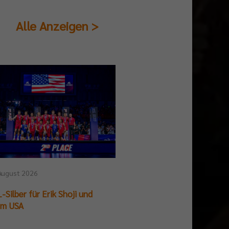
Alle Anzeigen >
August 2026
25. Juli 2026
-Silber für Erik Shoji und
German Beach Club Fin
am USA
Titelpremiere für BR V