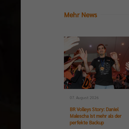
Mehr News
07. August 2026
BR Volleys Story: Daniel
Malescha ist mehr als der
perfekte Backup