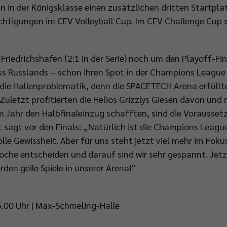
 in der Königsklasse einen zusätzlichen dritten Startplatz
echtigungen im CEV Volleyball Cup. Im CEV Challenge Cup 
iedrichshafen (2:1 in der Serie) noch um den Playoff-Fin
s Russlands – schon ihren Spot in der Champions League s
 die Hallenproblematik, denn die SPACETECH Arena erfüllte 
Zuletzt profitierten die Helios Grizzlys Giesen davon und 
 Jahr den Halbfinaleinzug schafften, sind die Vorausset
 sagt vor den Finals: „Natürlich ist die Champions Leagu
lle Gewissheit. Aber für uns steht jetzt viel mehr im Foku
Woche entscheiden und darauf sind wir sehr gespannt. Jetz
den geile Spiele in unserer Arena!“
 16.00 Uhr | Max-Schmeling-Halle