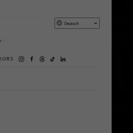
er
IORS