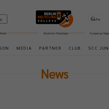
op
Meister
Deutscher Pokalsieger
Europacup-Sieg
ISON
MEDIA
PARTNER
CLUB
SCC JUN
News