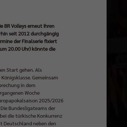
e BR Volleys erneut ihren
rhin seit 2012 durchgängig
ine der Finalserie fixiert
um 20.00 Uhr) könnte die
en Start gehen. Als
er Königsklasse. Gemeinsam
brechung in dem
 vergangenen Woche
 Europapokalsaison 2025/2026
. Die Bundesligateams der
bei die türkische Konkurrenz
ält Deutschland neben den