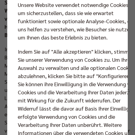
Schmeling-Halle behielten, war auch den
Unsere Website verwendet notwendige Cookies,
Wechselkniffen von Headcoach Joel Banks zu
um sicherzustellen, dass sie wie erwartet
verdanken. Dank des Heimerfolgs bleiben die
funktioniert sowie optionale Analyse-Cookies, die
Hauptstädter ohne Punktverlust in der Volleyball
uns helfen zu verstehen, wie Besucher sie nutzen,
Bundesliga.
um Ihnen das beste Erlebnis zu bieten.
In diesem prestigeträchtigen Duell beantworte Joel
Indem Sie auf "Alle akzeptieren" klicken, stimmen
Banks die stets spannende Frage, wer im Berliner
Sie unserer Verwendung von Cookies zu. Um Ihre
Mitteblock starten darf, mit den Namen Nehemiah
Auswahl zu verwalten und alle optionalen Cookie
Mote und Tobias Krick. Dazu begannen Ruben
abzulehnen, klicken Sie bitte auf "Konfigurieren".
Schott, Moritz Reichert, Johannes Tille, Jake Hanes
Sie können ihre Einwilligung in die Verwendung vo
und Libero Kyle Dagostino für den Deutschen Meister.
Cookies und die Verarbeitung Ihrer Daten jederzei
Letzterer warnte vor dem Spiel vor den VfB-
mit Wirkung für die Zukunft widerrufen. Der
Aufschlägen und sollte recht behalten. Zeljkovic
Widerruf lässt die davor auf Basis Ihrer Einwilligu
eröffnete das Match mit einem Ass und als auch
erfolgte Verwendung von Cookies und die
Superlak gut servierte, legten die Gäste erst einmal
Verarbeitung Ihrer Daten unberührt. Weitere
vor (3:6). Dann brachte ein deutsches Trio die Berliner
Informationen über die verwendeten Cookies und