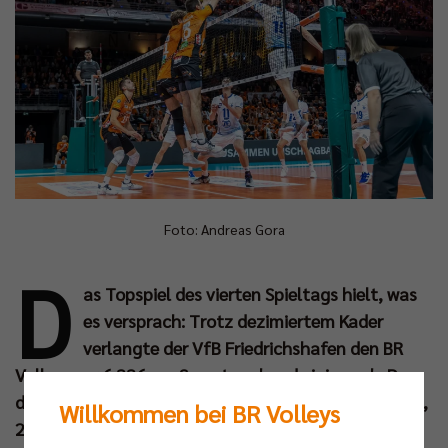
Foto: Andreas Gora
D
as Topspiel des vierten Spieltags hielt, was
es versprach: Trotz dezimiertem Kader
verlangte der VfB Friedrichshafen den BR
Volleys vor 6.336 am Samstagabend einiges ab. Dass
die Berliner durch einen 3:1-Sieg (25:22, 19:25, 25:22,
Willkommen bei BR Volleys
26:24) dennoch die drei Punkte in ihrer Max-