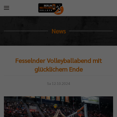
News
Fesselnder Volleyballabend mit
glücklichem Ende
Sa 12.10.2024