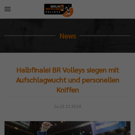
News
Halbfinale! BR Volleys siegen mit
Aufschlagwucht und personellen
Kniffen
Sa 23.11.2024