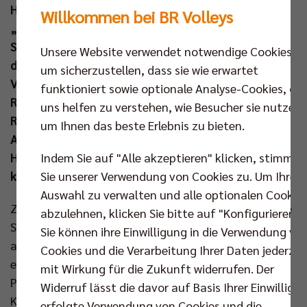
Halbfinale. Der intensive Schlagabtausch mit den
Willkommen bei BR Volleys
„LüneHünen“ lockte 4.150 Zuschauer in die Max-
Schmeling-Halle und bereitete direkt Vorfreude auf
Unsere Website verwendet notwendige Cookies,
das nächste Spitzenspiel beider Teams am 07. Dez.
um sicherzustellen, dass sie wie erwartet
Viel wichtiger aber war der Einzug in die nächste
funktioniert sowie optionale Analyse-Cookies, die
Runde für den Titelverteidiger, bei dem MVP Moritz
uns helfen zu verstehen, wie Besucher sie nutzen,
Reichert mit gezielten Angriffen sowie starken
um Ihnen das beste Erlebnis zu bieten.
Aufschläge eine Topleistung ablieferte. Dazu hatte
Indem Sie auf "Alle akzeptieren" klicken, stimmen
Headcoach Joel Banks die richtigen Kniffe für einen
Sie unserer Verwendung von Cookies zu. Um Ihre
kniffligen Pokalabend in der Tasche.
Auswahl zu verwalten und alle optionalen Cookie
Zum dritten Mal in Serie empfingen die BR Volleys die
abzulehnen, klicken Sie bitte auf "Konfigurieren".
SVG Lüneburg zum Pokalspiel. Joel Banks vertraute
Sie können ihre Einwilligung in die Verwendung vo
auf sein A-Team, wobei Nehemiah Mote aufgrund
Cookies und die Verarbeitung Ihrer Daten jederzei
einer Erkältung passen musste. Nach seiner guten
mit Wirkung für die Zukunft widerrufen. Der
Performance gegen Maaseik hatte damit Matthew
Widerruf lässt die davor auf Basis Ihrer Einwilligu
Knigge wieder seinen Platz in der „Starting Six“
erfolgte Verwendung von Cookies und die