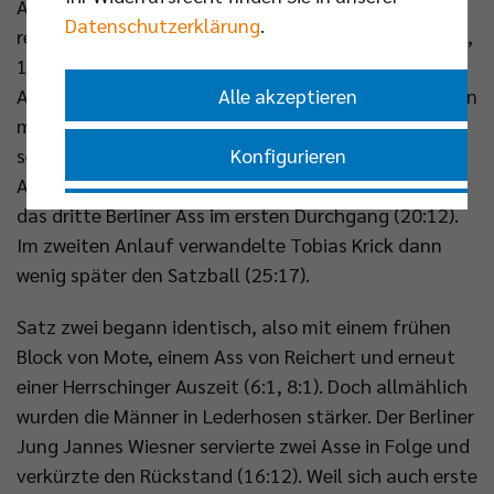
Abwehrtouches von Kyle Dagostino ins Auge, der
Datenschutzerklärung
.
reihenweise Herrschinger Angriffe im Spiel hielt (10:5,
17:10). Die Gäste vom Ammersee, die ohne
Alle akzeptieren
Außenangreifer Rodriguez angereist waren, kämpften
mit ihrem Service. So geriet der Deutsche Meister
Konfigurieren
selten unter Druck. Auch Aufschlagjoker Djifa
Amedegnato stach und servierte mit der Netzkante
Nur essenzielle Cookies akzeptieren
das dritte Berliner Ass im ersten Durchgang (20:12).
Im zweiten Anlauf verwandelte Tobias Krick dann
wenig später den Satzball (25:17).
Impressum
|
Datenschutzerklärung
Satz zwei begann identisch, also mit einem frühen
Block von Mote, einem Ass von Reichert und erneut
einer Herrschinger Auszeit (6:1, 8:1). Doch allmählich
wurden die Männer in Lederhosen stärker. Der Berliner
Jung Jannes Wiesner servierte zwei Asse in Folge und
verkürzte den Rückstand (16:12). Weil sich auch erste