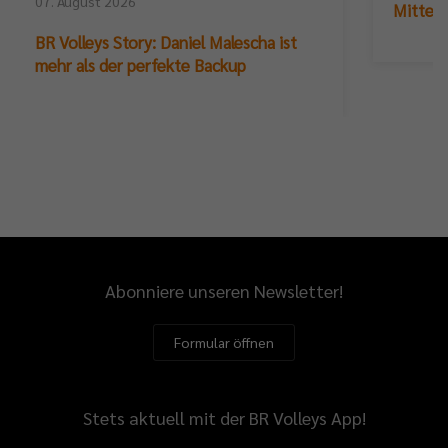
07. August 2026
Mittelb
BR Volleys Story: Daniel Malescha ist
mehr als der perfekte Backup
Abonniere unseren Newsletter!
Formular öffnen
Stets aktuell mit der BR Volleys App!