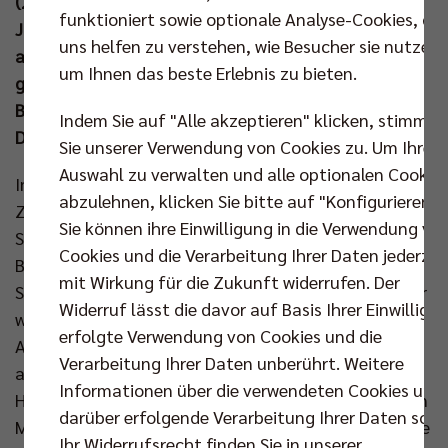
(25:17, 25:21, 25:18) hingegen an. Zum
funktioniert sowie optionale Analyse-Cookies, die
Jahreswechsel warten nun fünf trainingsfreie Tage
uns helfen zu verstehen, wie Besucher sie nutzen,
auf MVP Nehemiah Mote & Co, bevor die BR Volleys
um Ihnen das beste Erlebnis zu bieten.
gemeinsam mit der Frauenmannschaft des Berlin
Brandenburger Sportclubs zum besonderen
Indem Sie auf "Alle akzeptieren" klicken, stimmen
Doppelspieltag laden (11. Jan um 16.30 Uhr).
Sie unserer Verwendung von Cookies zu. Um Ihre
Auswahl zu verwalten und alle optionalen Cookie
Im letzten Spiel des Jahres 2024 stand nach langer
abzulehnen, klicken Sie bitte auf "Konfigurieren".
Zeit erstmals wieder Nehemiah Mote in der
Sie können ihre Einwilligung in die Verwendung vo
Startformation und nachdem Simon Plaskie das
Cookies und die Verarbeitung Ihrer Daten jederzei
Bundesliga-Match gegen Giesen mit
mit Wirkung für die Zukunft widerrufen. Der
Schulterproblemen noch verpasste, nahm der Belgier
Widerruf lässt die davor auf Basis Ihrer Einwilligu
wieder einsatzbereit auf der Bank Platz. Der
erfolgte Verwendung von Cookies und die
Australier Mote konnte sich direkt zu Spielbeginn
Verarbeitung Ihrer Daten unberührt. Weitere
auszeichnen und setzte gleich zwei Blocks – Auszeit
Informationen über die verwendeten Cookies und
Herrsching (5:1). Neben den starken Aufschlägen von
darüber erfolgende Verarbeitung Ihrer Daten sowi
Moritz Reichert und Ruben Schott fielen vor allem die
Ihr Widerrufsrecht finden Sie in unserer